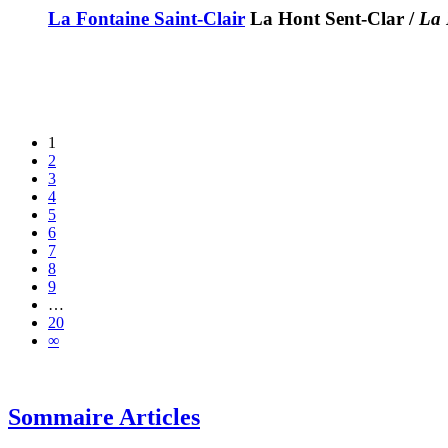
La Fontaine Saint-Clair
La Hont Sent-Clar
/
La 
1
2
3
4
5
6
7
8
9
…
20
∞
Sommaire Articles