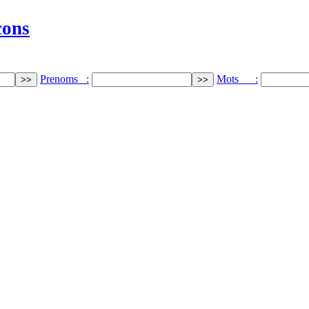
cons
Prenoms :
Mots :