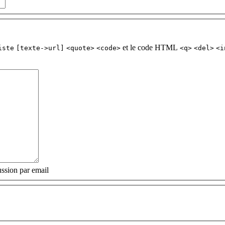
et le code HTML
iste
[texte->url]
<quote>
<code>
<q>
<del>
<i
ssion par email