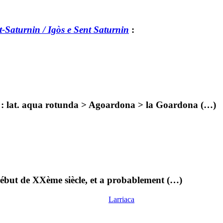
-Saturnin / Igòs e Sent Saturnin
:
e : lat. aqua rotunda > Agoardona > la Goardona (…)
 début de XXème siècle, et a probablement (…)
Larriaca