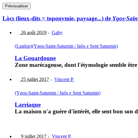
Lòcs (lieux-dits = toponymie, paysage...) de
Ygos-Saint
26 août 2019
-
Gaby
(Luglon)
(Ygos-Saint-Saturnin / Igòs e Sent Saturnin)
La Gouardoune
Zone marécageuse, dont l'étymologie semble êtr
25 juillet 2017
-
Vincent P.
(Ygos-Saint-Saturnin / Igòs e Sent Saturnin)
Larriaque
La maison n'a guère d'intérêt, elle sent bon son
9 juillet 2017
-
Vincent P.