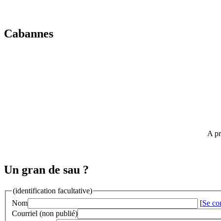
Cabannes
A pr
Un gran de sau ?
(identification facultative)
Nom
[
Se co
Courriel (non publié)