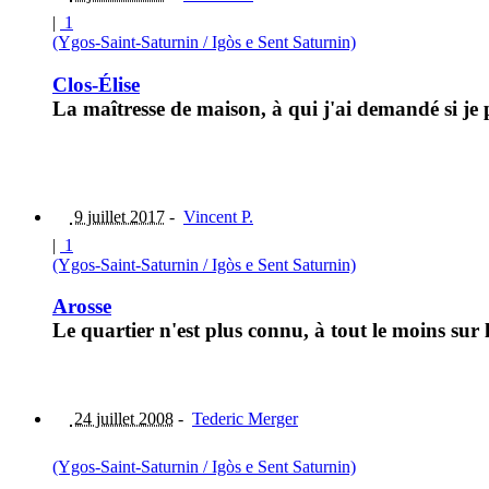
|
1
(Ygos-Saint-Saturnin / Igòs e Sent Saturnin)
Clos-Élise
La maîtresse de maison, à qui j'ai demandé si je
9 juillet 2017
-
Vincent P.
|
1
(Ygos-Saint-Saturnin / Igòs e Sent Saturnin)
Arosse
Le quartier n'est plus connu, à tout le moins sur
24 juillet 2008
-
Tederic Merger
(Ygos-Saint-Saturnin / Igòs e Sent Saturnin)