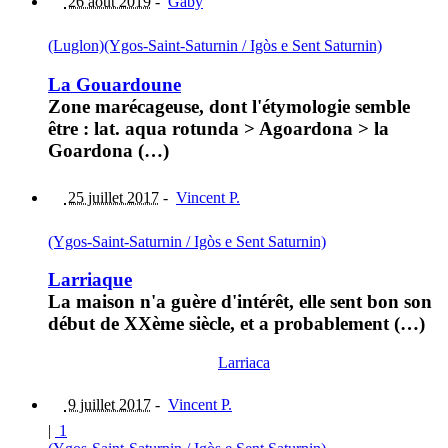
26 août 2019
-
Gaby
(Luglon)
(Ygos-Saint-Saturnin / Igòs e Sent Saturnin)
La Gouardoune
Zone marécageuse, dont l'étymologie semble
être : lat. aqua rotunda > Agoardona > la
Goardona (…)
25 juillet 2017
-
Vincent P.
(Ygos-Saint-Saturnin / Igòs e Sent Saturnin)
Larriaque
La maison n'a guère d'intérêt, elle sent bon son
début de XXème siècle, et a probablement (…)
Larriaca
9 juillet 2017
-
Vincent P.
|
1