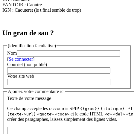
FANTOIR : Caoutré
IGN : Caouteret (le t final semble de trop)
Un gran de sau ?
(identification facultative)
Nom
[
Se connecter
]
Courriel (non publié)
Votre site web
Ajoutez votre commentaire ici
Texte de votre message
Ce champ accepte les raccourcis SPIP
{{gras}}
{italique}
-*l
et le code HTML
[texte->url]
<quote>
<code>
<q>
<del>
<in
créer des paragraphes, laissez simplement des lignes vides.