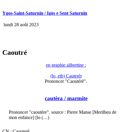
Ygos-Saint-Saturnin / Igòs e Sent Saturnin
lundi 28 août 2023
Caoutré
en graphie alibertine :
(lo, eth) Cauterèr
Prononcer "Caoutérè".
cautèra
/ marmite
Prononcer "caoutère". source : Pierre Manse [Merilheu de
mon enfance] [lo (…)
CN : Caouteré