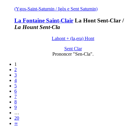
(Ygos-Saint-Saturnin / Igòs e Sent Saturnin)
La Fontaine Saint-Clair
La Hont Sent-Clar
/
La Hount Sent-Cla
Lahont + (la,era) Hont
Sent Clar
Prononcer "Sen-Cla".
1
2
3
4
5
6
7
8
9
…
20
∞