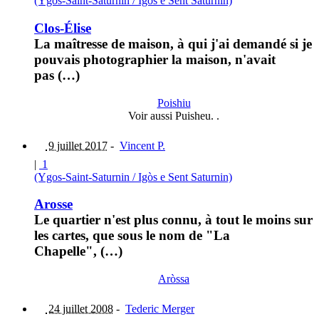
(Ygos-Saint-Saturnin / Igòs e Sent Saturnin)
Clos-Élise
La maîtresse de maison, à qui j'ai demandé si je
pouvais photographier la maison, n'avait
pas (…)
Poishiu
Voir aussi Puisheu. .
9 juillet 2017
-
Vincent P.
|
1
(Ygos-Saint-Saturnin / Igòs e Sent Saturnin)
Arosse
Le quartier n'est plus connu, à tout le moins sur
les cartes, que sous le nom de "La
Chapelle", (…)
Aròssa
24 juillet 2008
-
Tederic Merger