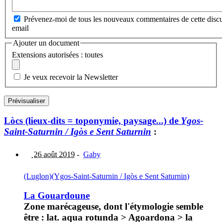
Prévenez-moi de tous les nouveaux commentaires de cette discu
email
Ajouter un document
Extensions autorisées : toutes
Je veux recevoir la Newsletter
Lòcs (lieux-dits = toponymie, paysage...) de
Ygos-
Saint-Saturnin / Igòs e Sent Saturnin
:
26 août 2019
-
Gaby
(Luglon)
(Ygos-Saint-Saturnin / Igòs e Sent Saturnin)
La Gouardoune
Zone marécageuse, dont l'étymologie semble
être : lat. aqua rotunda > Agoardona > la