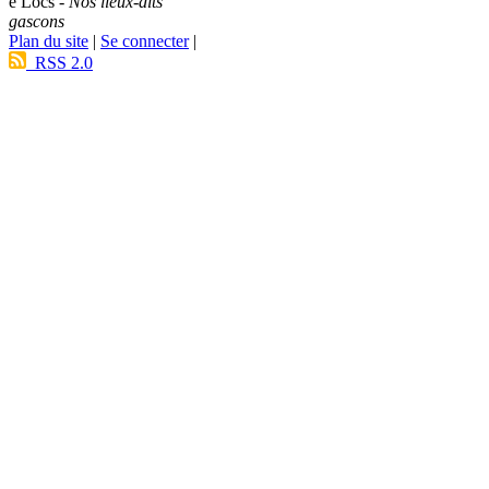
e Lòcs -
Nos lieux-dits
gascons
Plan du site
|
Se connecter
|
RSS 2.0