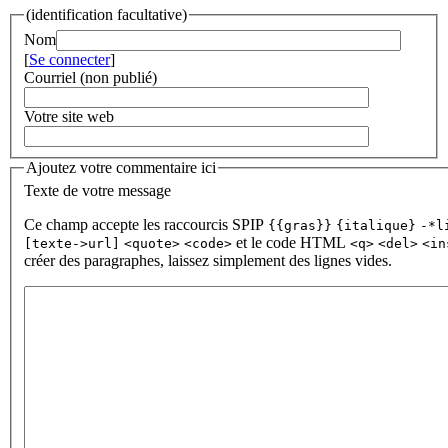
(identification facultative)
Nom
[
Se connecter
]
Courriel (non publié)
Votre site web
Ajoutez votre commentaire ici
Texte de votre message
Ce champ accepte les raccourcis SPIP
{{gras}}
{italique}
-*l
et le code HTML
[texte->url]
<quote>
<code>
<q>
<del>
<in
créer des paragraphes, laissez simplement des lignes vides.