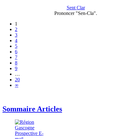
Sent Clar
Prononcer "Sen-Cla".
1
2
3
4
5
6
7
8
9
…
20
∞
Sommaire Articles