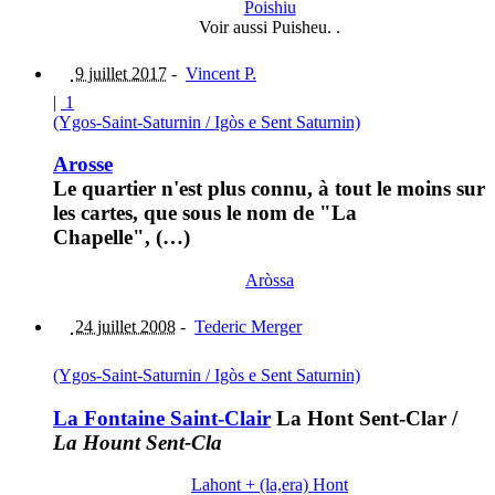
Poishiu
Voir aussi Puisheu. .
9 juillet 2017
-
Vincent P.
|
1
(Ygos-Saint-Saturnin / Igòs e Sent Saturnin)
Arosse
Le quartier n'est plus connu, à tout le moins sur
les cartes, que sous le nom de "La
Chapelle", (…)
Aròssa
24 juillet 2008
-
Tederic Merger
(Ygos-Saint-Saturnin / Igòs e Sent Saturnin)
La Fontaine Saint-Clair
La Hont Sent-Clar
/
La Hount Sent-Cla
Lahont + (la,era) Hont