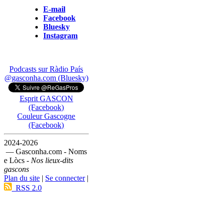
E-mail
Facebook
Bluesky
Instagram
Podcasts sur Ràdio País
@gasconha.com (Bluesky)
Esprit GASCON
(Facebook)
Couleur Gascogne
(Facebook)
2024-2026
— Gasconha.com - Noms
e Lòcs -
Nos lieux-dits
gascons
Plan du site
|
Se connecter
|
RSS 2.0