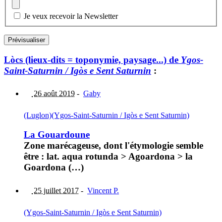
Je veux recevoir la Newsletter
Lòcs (lieux-dits = toponymie, paysage...) de
Ygos-
Saint-Saturnin / Igòs e Sent Saturnin
:
26 août 2019
-
Gaby
(Luglon)
(Ygos-Saint-Saturnin / Igòs e Sent Saturnin)
La Gouardoune
Zone marécageuse, dont l'étymologie semble
être : lat. aqua rotunda > Agoardona > la
Goardona (…)
25 juillet 2017
-
Vincent P.
(Ygos-Saint-Saturnin / Igòs e Sent Saturnin)