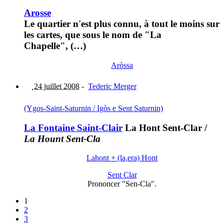
Arosse
Le quartier n'est plus connu, à tout le moins sur
les cartes, que sous le nom de "La
Chapelle", (…)
Aròssa
24 juillet 2008
-
Tederic Merger
(Ygos-Saint-Saturnin / Igòs e Sent Saturnin)
La Fontaine Saint-Clair
La Hont Sent-Clar
/
La Hount Sent-Cla
Lahont + (la,era) Hont
Sent Clar
Prononcer "Sen-Cla".
1
2
3