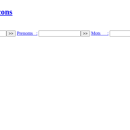
cons
Prenoms :
Mots :