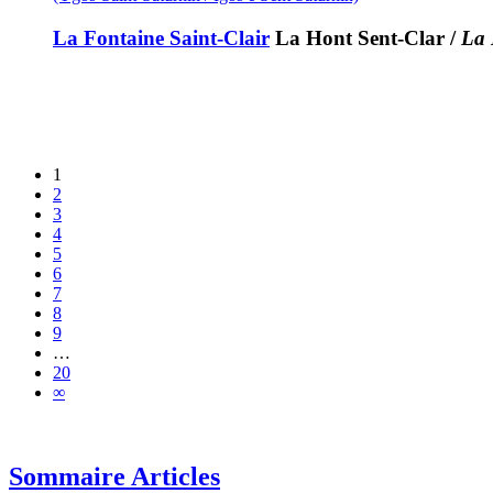
La Fontaine Saint-Clair
La Hont Sent-Clar
/
La 
1
2
3
4
5
6
7
8
9
…
20
∞
Sommaire Articles