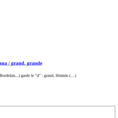
ana
/ grand, grande
ordelais...) garde le "d" : grand, féminin (…)