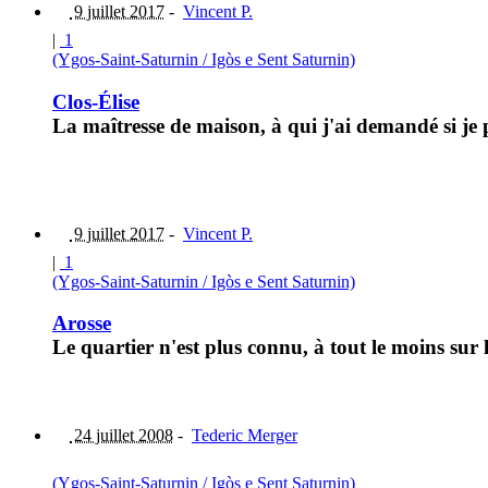
9 juillet 2017
-
Vincent P.
|
1
(Ygos-Saint-Saturnin / Igòs e Sent Saturnin)
Clos-Élise
La maîtresse de maison, à qui j'ai demandé si je
9 juillet 2017
-
Vincent P.
|
1
(Ygos-Saint-Saturnin / Igòs e Sent Saturnin)
Arosse
Le quartier n'est plus connu, à tout le moins sur
24 juillet 2008
-
Tederic Merger
(Ygos-Saint-Saturnin / Igòs e Sent Saturnin)