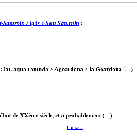
-Saturnin / Igòs e Sent Saturnin
:
e : lat. aqua rotunda > Agoardona > la Goardona (…)
 début de XXème siècle, et a probablement (…)
Larriaca