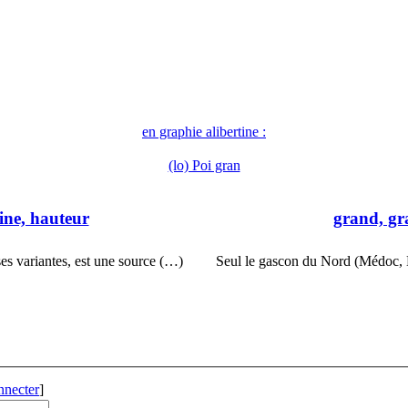
en graphie alibertine :
(lo) Poi gran
line, hauteur
grand, gr
es variantes, est une source (…)
Seul le gascon du Nord (Médoc, B
nnecter
]