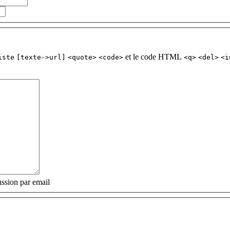
et le code HTML
iste
[texte->url]
<quote>
<code>
<q>
<del>
<i
ssion par email