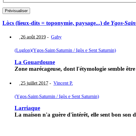
Lòcs (lieux-dits = toponymie, paysage...) de
Ygos-Saint
26 août 2019
-
Gaby
(Luglon)
(Ygos-Saint-Saturnin / Igòs e Sent Saturnin)
La Gouardoune
Zone marécageuse, dont l'étymologie semble êtr
25 juillet 2017
-
Vincent P.
(Ygos-Saint-Saturnin / Igòs e Sent Saturnin)
Larriaque
La maison n'a guère d'intérêt, elle sent bon son