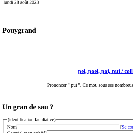
lundi 28 août 2023
Pouygrand
pei, poei, poi, pui
/ col
Prononcer " puï ". Ce mot, sous ses nombreus
Un gran de sau ?
(identification facultative)
Nom
[
Se co