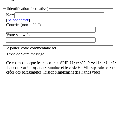
(identification facultative)
Nom
[
Se connecter
]
Courriel (non publié)
Votre site web
Ajoutez votre commentaire ici
Texte de votre message
Ce champ accepte les raccourcis SPIP
{{gras}}
{italique}
-*l
et le code HTML
[texte->url]
<quote>
<code>
<q>
<del>
<in
créer des paragraphes, laissez simplement des lignes vides.