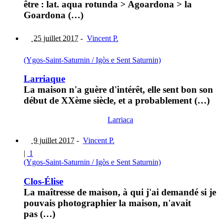
être : lat. aqua rotunda > Agoardona > la
Goardona (…)
25 juillet 2017
-
Vincent P.
(Ygos-Saint-Saturnin / Igòs e Sent Saturnin)
Larriaque
La maison n'a guère d'intérêt, elle sent bon son
début de XXème siècle, et a probablement (…)
Larriaca
9 juillet 2017
-
Vincent P.
|
1
(Ygos-Saint-Saturnin / Igòs e Sent Saturnin)
Clos-Élise
La maîtresse de maison, à qui j'ai demandé si je
pouvais photographier la maison, n'avait
pas (…)