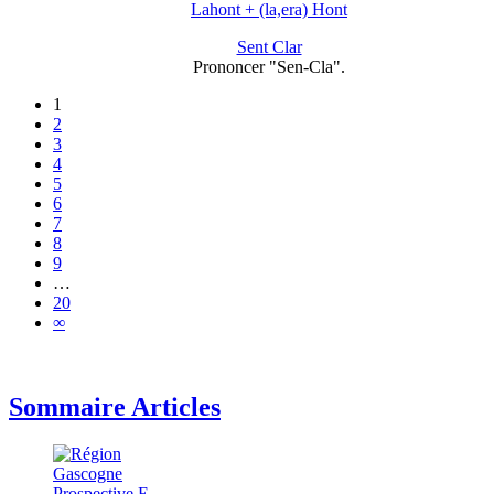
Lahont + (la,era) Hont
Sent Clar
Prononcer "Sen-Cla".
1
2
3
4
5
6
7
8
9
…
20
∞
Sommaire Articles