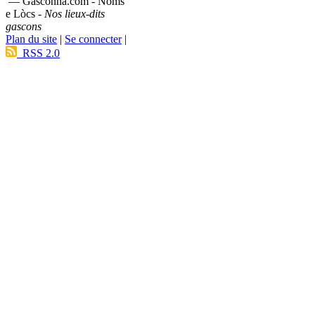
— Gasconha.com - Noms
e Lòcs -
Nos lieux-dits
gascons
Plan du site
|
Se connecter
|
RSS 2.0