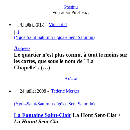
Poishiu
Voir aussi Puisheu. .
9 juillet 2017
-
Vincent P.
|
1
(Ygos-Saint-Saturnin / Igòs e Sent Saturnin)
Arosse
Le quartier n'est plus connu, à tout le moins sur
les cartes, que sous le nom de "La
Chapelle", (…)
Aròssa
24 juillet 2008
-
Tederic Merger
(Ygos-Saint-Saturnin / Igòs e Sent Saturnin)
La Fontaine Saint-Clair
La Hont Sent-Clar
/
La Hount Sent-Cla