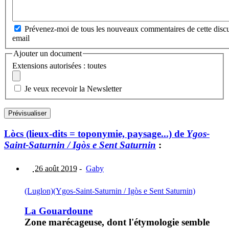
Prévenez-moi de tous les nouveaux commentaires de cette discu
email
Ajouter un document
Extensions autorisées : toutes
Je veux recevoir la Newsletter
Lòcs (lieux-dits = toponymie, paysage...) de
Ygos-
Saint-Saturnin / Igòs e Sent Saturnin
:
26 août 2019
-
Gaby
(Luglon)
(Ygos-Saint-Saturnin / Igòs e Sent Saturnin)
La Gouardoune
Zone marécageuse, dont l'étymologie semble