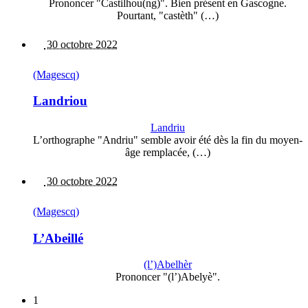
Prononcer "Castilhou(ng)". Bien présent en Gascogne.
Pourtant, "castèth" (…)
30 octobre 2022
(Magescq)
Landriou
Landriu
L’orthographe "Andriu" semble avoir été dès la fin du moyen-
âge remplacée, (…)
30 octobre 2022
(Magescq)
L’Abeillé
(l’)Abelhèr
Prononcer "(l’)Abelyè".
1