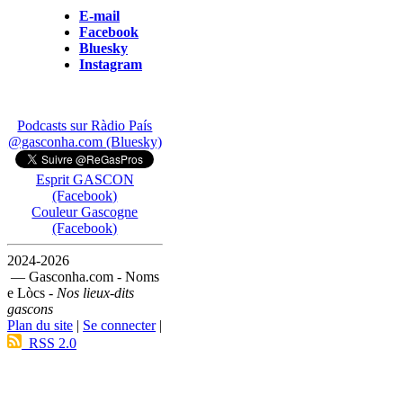
E-mail
Facebook
Bluesky
Instagram
Podcasts sur Ràdio País
@gasconha.com (Bluesky)
Esprit GASCON
(Facebook)
Couleur Gascogne
(Facebook)
2024-2026
— Gasconha.com - Noms
e Lòcs -
Nos lieux-dits
gascons
Plan du site
|
Se connecter
|
RSS 2.0