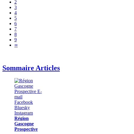
2
3
4
5
6
7
8
9
∞
Sommaire Articles
Région
Gascogne
Prospective