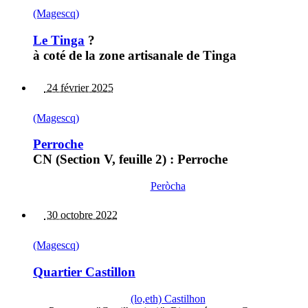
(Magescq)
Le Tinga
?
à coté de la zone artisanale de Tinga
24 février 2025
(Magescq)
Perroche
CN (Section V, feuille 2) : Perroche
Peròcha
30 octobre 2022
(Magescq)
Quartier Castillon
(lo,eth) Castilhon