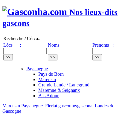
Nos lieux-dits
gascons
Recherche / Cèrca...
Lòcs :
Noms :
Prenoms :
Pays negue
Pays de Born
Marensin
Grande Lande / Lanegrand
Maremne & Seignanx
Bas Adour
Marensin
Pays negue
Fiertat gascoune/gascona
Landes de
Gascogne