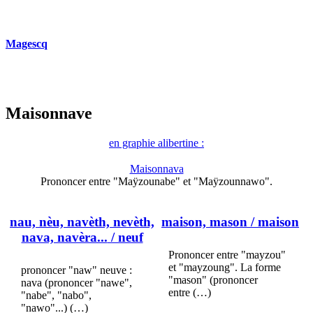
Magescq
Maisonnave
en graphie alibertine :
Maisonnava
Prononcer entre "Maÿzounabe" et "Maÿzounnawo".
nau, nèu, navèth, nevèth,
maison, mason
/ maison
nava, navèra...
/ neuf
Prononcer entre "mayzou"
et "mayzoung". La forme
prononcer "naw" neuve :
"mason" (prononcer
nava (prononcer "nawe",
entre (…)
"nabe", "nabo",
"nawo"...) (…)