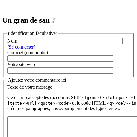
Un gran de sau ?
(identification facultative)
Nom
[
Se connecter
]
Courriel (non publié)
Votre site web
Ajoutez votre commentaire ici
Texte de votre message
Ce champ accepte les raccourcis SPIP
{{gras}}
{italique}
-*l
et le code HTML
[texte->url]
<quote>
<code>
<q>
<del>
<in
créer des paragraphes, laissez simplement des lignes vides.