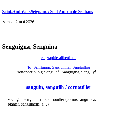
Saint-André-de-Seignanx / Sent Andriu de Senhans
samedi 2 mai 2026
Senguigna, Senguina
en graphie alibertine :
(lo) Sanguinar, Sanguinhar, Sanguilhar
Prononcer "(lou) Sanguinà, Sanguignà, Sanguiyà"...
sanguin, sanguilh
/ cornouiller
« sanguî, senguìni sm. Cornouiller (cornus sanguinea,
plante), sanguinelle. (…)