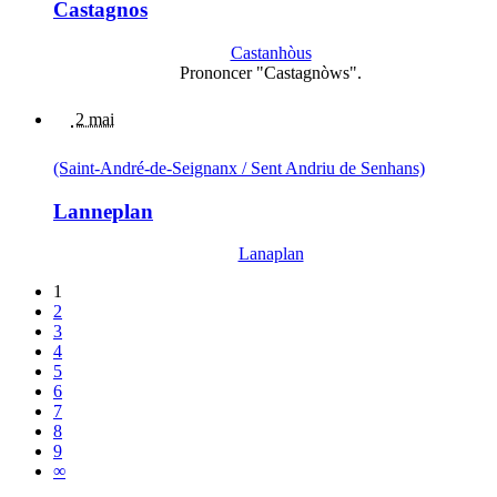
Castagnos
Castanhòus
Prononcer "Castagnòws".
2 mai
(Saint-André-de-Seignanx / Sent Andriu de Senhans)
Lanneplan
Lanaplan
1
2
3
4
5
6
7
8
9
∞