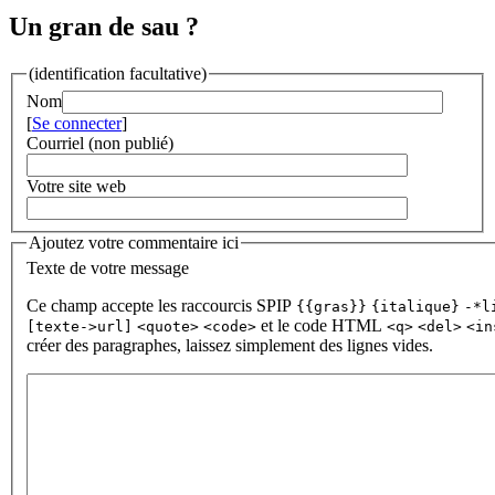
Un gran de sau ?
(identification facultative)
Nom
[
Se connecter
]
Courriel (non publié)
Votre site web
Ajoutez votre commentaire ici
Texte de votre message
Ce champ accepte les raccourcis SPIP
{{gras}}
{italique}
-*l
et le code HTML
[texte->url]
<quote>
<code>
<q>
<del>
<in
créer des paragraphes, laissez simplement des lignes vides.