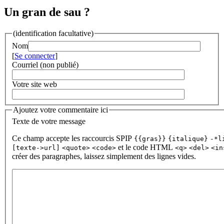
Un gran de sau ?
(identification facultative)
Nom
[
Se connecter
]
Courriel (non publié)
Votre site web
Ajoutez votre commentaire ici
Texte de votre message
Ce champ accepte les raccourcis SPIP
{{gras}}
{italique}
-*l
et le code HTML
[texte->url]
<quote>
<code>
<q>
<del>
<in
créer des paragraphes, laissez simplement des lignes vides.