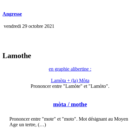
Angresse
vendredi 29 octobre 2021
Lamothe
en graphie alibertine :
Lamòta + (la) Mòta
Prononcer entre "Lamòte" et "Lamòto".
mòta
/ mothe
Prononcer entre "mote" et "moto". Mot désignant au Moyen
Age un tertre, (…)