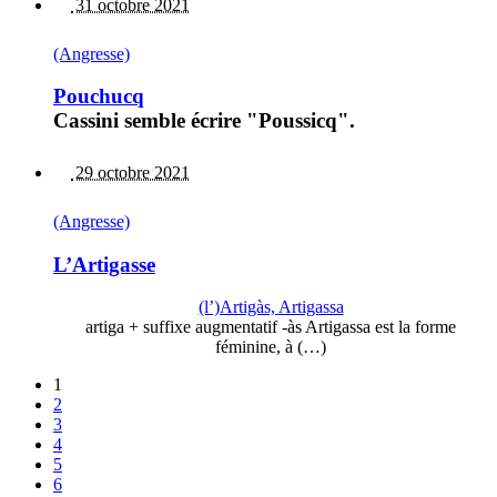
31 octobre 2021
(Angresse)
Pouchucq
Cassini semble écrire "Poussicq".
29 octobre 2021
(Angresse)
L’Artigasse
(l’)Artigàs, Artigassa
artiga + suffixe augmentatif -às Artigassa est la forme
féminine, à (…)
1
2
3
4
5
6