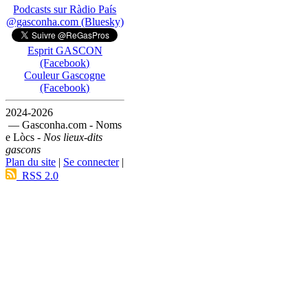
Podcasts sur Ràdio País
@gasconha.com (Bluesky)
Esprit GASCON
(Facebook)
Couleur Gascogne
(Facebook)
2024-2026
— Gasconha.com - Noms
e Lòcs -
Nos lieux-dits
gascons
Plan du site
|
Se connecter
|
RSS 2.0