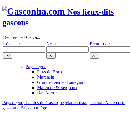
Nos lieux-dits
gascons
Recherche / Cèrca...
Lòcs :
Noms :
Prenoms :
Pays negue
Pays de Born
Marensin
Grande Lande / Lanegrand
Maremne & Seignanx
Bas Adour
Pays negue
Landes de Gascogne
Mar e còsta gascona / Ma é coste
gascoune
Pays charnégou