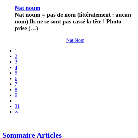
Nat noum
Nat noum = pas de nom (littéralement : aucun
nom) Ils ne se sont pas cassé la tête ! Photo
prise (…)
Nat Nom
1
2
3
4
5
6
7
8
9
…
31
∞
Sommaire Articles