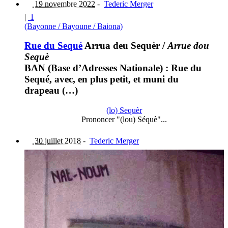
19 novembre 2022
-
Tederic Merger
|
1
(Bayonne / Bayoune / Baiona)
Rue du Sequé
Arrua deu Sequèr
/
Arrue dou
Sequè
BAN (Base d’Adresses Nationale) : Rue du
Sequé, avec, en plus petit, et muni du
drapeau (…)
(lo) Sequèr
Prononcer "(lou) Séquè"...
30 juillet 2018
-
Tederic Merger