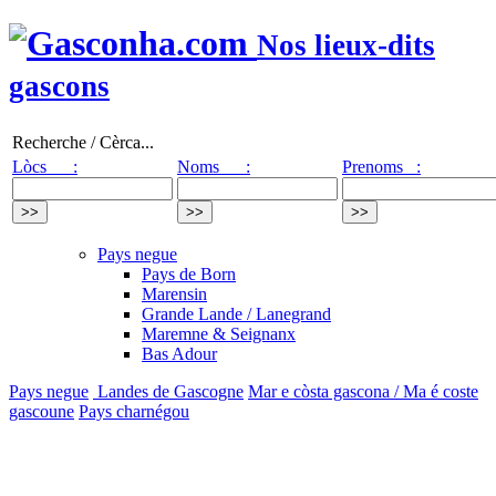
Nos lieux-dits
gascons
Recherche / Cèrca...
Lòcs :
Noms :
Prenoms :
Pays negue
Pays de Born
Marensin
Grande Lande / Lanegrand
Maremne & Seignanx
Bas Adour
Pays negue
Landes de Gascogne
Mar e còsta gascona / Ma é coste
gascoune
Pays charnégou