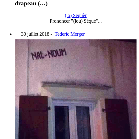
drapeau (…)
(lo) Sequèr
Prononcer "(lou) Séquè"...
30 juillet 2018
-
Tederic Merger