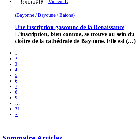
9 mai 2018
-
Vincent P.
(Bayonne / Bayoune / Baiona)
Une inscription gasconne de la Renaissance
L'inscription, bien connue, se trouve au sein du
cloître de la cathédrale de Bayonne. Elle est (…)
1
2
3
4
5
6
7
8
9
…
31
∞
Sommaire Articles