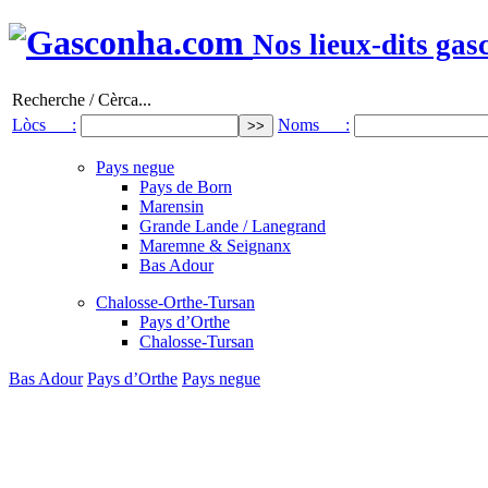
Nos lieux-dits gas
Recherche / Cèrca...
Lòcs :
Noms :
Pays negue
Pays de Born
Marensin
Grande Lande / Lanegrand
Maremne & Seignanx
Bas Adour
Chalosse-Orthe-Tursan
Pays d’Orthe
Chalosse-Tursan
Bas Adour
Pays d’Orthe
Pays negue