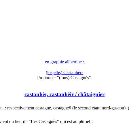
en graphie alibertine :
(los,eths) Castanhèrs
Prononcer "(lous) Castagnès".
castanhèr, castanhèir
/ châtaignier
n. : respectivement castagnè, castagnèÿ (le second étant nord-gascon).
nt du lieu-dit "Les Castagnès" qui est au pluriel !