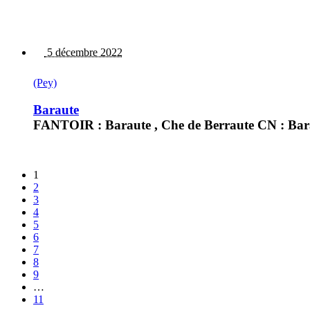
5 décembre 2022
(Pey)
Baraute
FANTOIR : Baraute , Che de Berraute CN : Bar
1
2
3
4
5
6
7
8
9
…
11