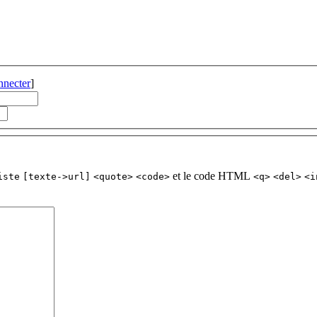
nnecter
]
et le code HTML
iste
[texte->url]
<quote>
<code>
<q>
<del>
<i