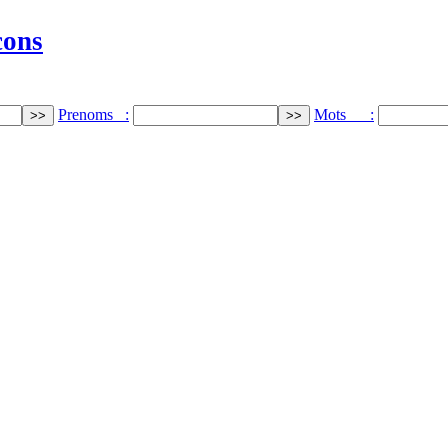
cons
Prenoms :
Mots :