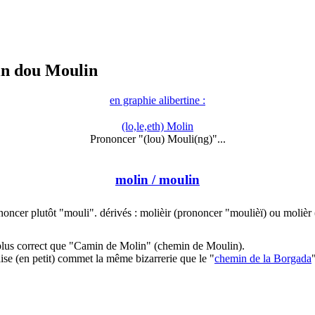
n dou Moulin
en graphie alibertine :
(lo,le,eth) Molin
Prononcer "(lou) Mouli(ng)"...
molin
/ moulin
noncer plutôt "mouli". dérivés : molièir (prononcer "moulièï) ou molièr
plus correct que "Camin de Molin" (chemin de Moulin).
ise (en petit) commet la même bizarrerie que le "
chemin de la Borgada