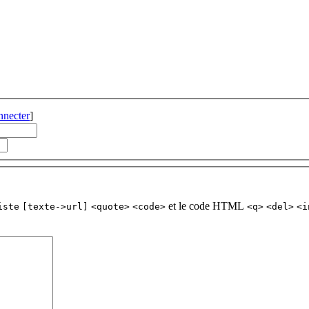
nnecter
]
et le code HTML
iste
[texte->url]
<quote>
<code>
<q>
<del>
<i