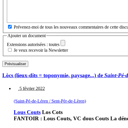
Prévenez-moi de tous les nouveaux commentaires de cette discu
Ajouter un document
Extensions autorisées : toutes
Je veux recevoir la Newsletter
Lòcs (lieux-dits = toponymie, paysage...) de
Saint-Pé-d
5 février 2022
(Saint-Pé-de-Léren / Sent-Pèr-de-Lèren)
Lous Couts
Los Cots
FANTOIR : Lous Couts, VC dous Couts La dénom