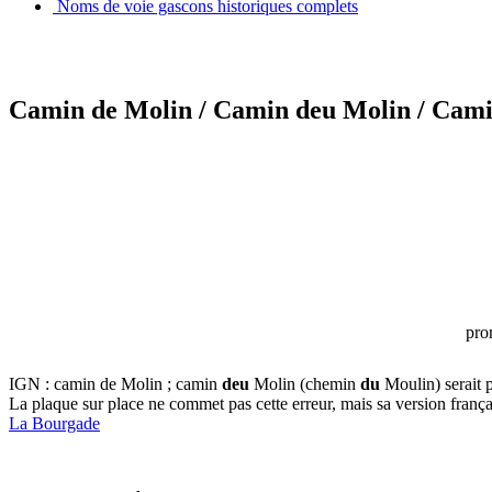
Noms de voie gascons historiques complets
Camin de Molin
/ Camin deu Molin
/ Cami
pro
IGN : camin de Molin ; camin
deu
Molin (chemin
du
Moulin) serait 
La plaque sur place ne commet pas cette erreur, mais sa version frança
La Bourgade