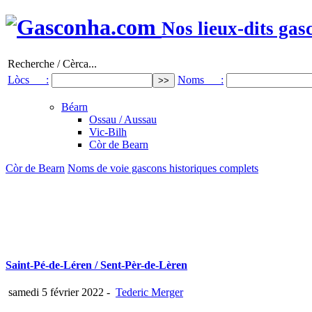
Nos lieux-dits gas
Recherche / Cèrca...
Lòcs :
Noms :
Béarn
Ossau / Aussau
Vic-Bilh
Còr de Bearn
Còr de Bearn
Noms de voie gascons historiques complets
Saint-Pé-de-Léren / Sent-Pèr-de-Lèren
samedi 5 février 2022
-
Tederic Merger