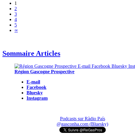
1
2
3
4
5
∞
Sommaire Articles
Région Gascogne Prospective
E-mail
Facebook
Bluesky
Instagram
Podcasts sur Ràdio País
@gasconha.com (Bluesky)