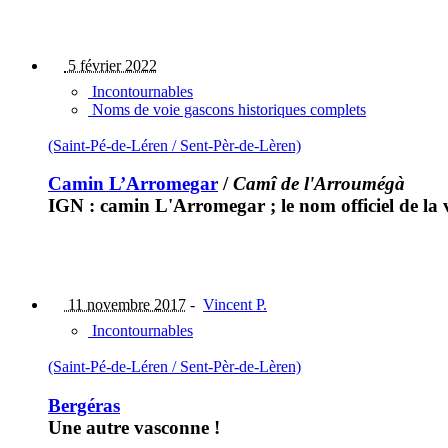
5 février 2022
Incontournables
Noms de voie gascons historiques complets
(Saint-Pé-de-Léren / Sent-Pèr-de-Lèren)
Camin L’Arromegar
/
Camî de l'Arroumégà
IGN : camin L'Arromegar ; le nom officiel de la 
11 novembre 2017
-
Vincent P.
Incontournables
(Saint-Pé-de-Léren / Sent-Pèr-de-Lèren)
Bergéras
Une autre vasconne !