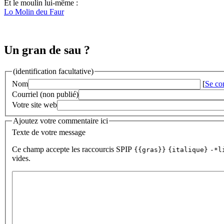
Et le moulin lui-même :
Lo Molin deu Faur
Un gran de sau ?
(identification facultative)
Nom
[
Se co
Courriel (non publié)
Votre site web
Ajoutez votre commentaire ici
Texte de votre message
Ce champ accepte les raccourcis SPIP
{{gras}}
{italique}
-*l
vides.