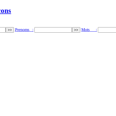
cons
Prenoms :
Mots :