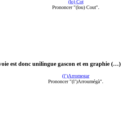
(lo) Cot
Prononcer "(lou) Cout".
voie est donc unilingue gascon et en graphie (…)
(l’)Arromegar
Prononcer "(l’)Arroumégà".