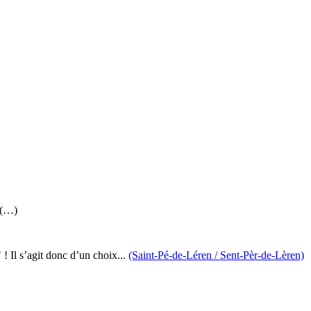
 (…)
" ! Il s’agit donc d’un choix...
(Saint-Pé-de-Léren / Sent-Pèr-de-Lèren)