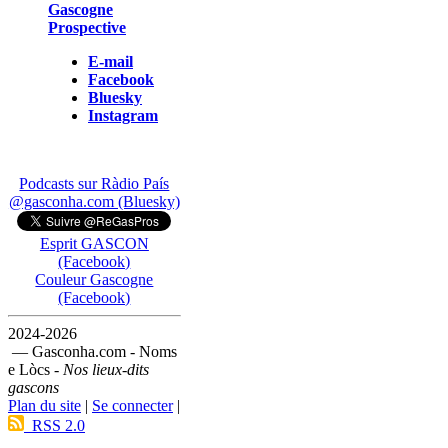
Gascogne
Prospective
E-mail
Facebook
Bluesky
Instagram
Podcasts sur Ràdio País
@gasconha.com (Bluesky)
Esprit GASCON
(Facebook)
Couleur Gascogne
(Facebook)
2024-2026
— Gasconha.com - Noms
e Lòcs -
Nos lieux-dits
gascons
Plan du site
|
Se connecter
|
RSS 2.0