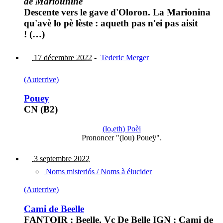
de Mariounine
Descente vers le gave d'Oloron. La Marionina
qu'avè lo pè lèste : aqueth pas n'ei pas aisit
! (…)
17 décembre 2022
-
Tederic Merger
(Auterrive)
Pouey
CN (B2)
(lo,eth) Poèi
Prononcer "(lou) Poueÿ".
3 septembre 2022
Noms misteriós / Noms à élucider
(Auterrive)
Cami de Beelle
FANTOIR : Beelle, Vc De Belle IGN : Cami de