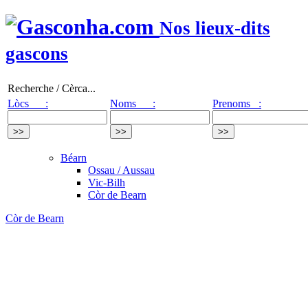
Nos lieux-dits
gascons
Recherche / Cèrca...
Lòcs :
Noms :
Prenoms :
Béarn
Ossau / Aussau
Vic-Bilh
Còr de Bearn
Còr de Bearn