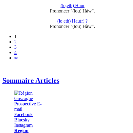
(lo,eth) Haur
Prononcer "(lou) Hàw".
(lo,eth) Hau(r) ?
Prononcer "(lou) Hàw".
1
2
3
4
∞
Sommaire Articles
Région