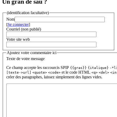
Un gran de sau ?
(identification facultative)
Nom
[
Se connecter
]
Courriel (non publié)
Votre site web
Ajoutez votre commentaire ici
Texte de votre message
Ce champ accepte les raccourcis SPIP
{{gras}}
{italique}
-*l
et le code HTML
[texte->url]
<quote>
<code>
<q>
<del>
<in
créer des paragraphes, laissez simplement des lignes vides.