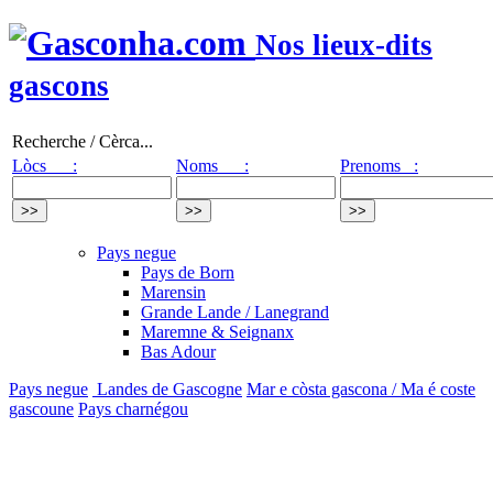
Nos lieux-dits
gascons
Recherche / Cèrca...
Lòcs :
Noms :
Prenoms :
Pays negue
Pays de Born
Marensin
Grande Lande / Lanegrand
Maremne & Seignanx
Bas Adour
Pays negue
Landes de Gascogne
Mar e còsta gascona / Ma é coste
gascoune
Pays charnégou