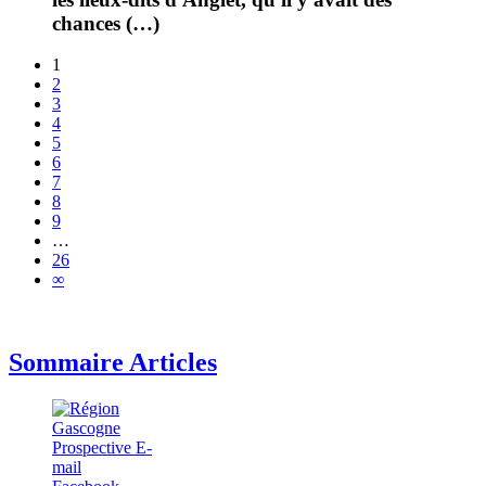
chances (…)
1
2
3
4
5
6
7
8
9
…
26
∞
Sommaire Articles