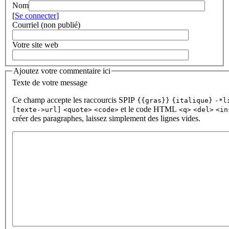
Nom
[
Se connecter
]
Courriel (non publié)
Votre site web
Ajoutez votre commentaire ici
Texte de votre message
Ce champ accepte les raccourcis SPIP
{{gras}}
{italique}
-*l
et le code HTML
[texte->url]
<quote>
<code>
<q>
<del>
<in
créer des paragraphes, laissez simplement des lignes vides.