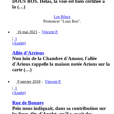
DOUS BOS. Hélas, la voie est bien certifiée à
la (…)
Los Bòscs
Prononcer "Lous Bos".
16 mai 2021
-
Vincent P.
|
1
(Anglet)
Allée d’Arrious
Non loin de la Chambre d'Amour, l'allée
d'Arious rappelle la maison notée Arions sur la
carte (…)
9 janvier 2018
-
Vincent P.
|
1
(Anglet)
Rue de Bouney
Peio nous indiquait, dans sa contribution sur
les lieux-dits d'Anglet, qu'il y avait des