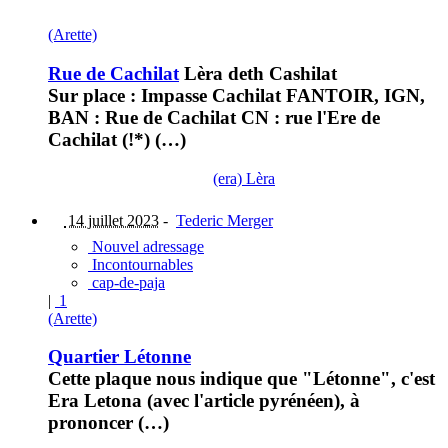
(Arette)
Rue de Cachilat
Lèra deth Cashilat
Sur place : Impasse Cachilat FANTOIR, IGN,
BAN : Rue de Cachilat CN : rue l'Ere de
Cachilat (!*) (…)
(era) Lèra
14 juillet 2023
-
Tederic Merger
Nouvel adressage
Incontournables
cap-de-paja
|
1
(Arette)
Quartier Létonne
Cette plaque nous indique que "Létonne", c'est
Era Letona (avec l'article pyrénéen), à
prononcer (…)