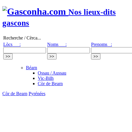
Nos lieux-dits
gascons
Recherche / Cèrca...
Lòcs :
Noms :
Prenoms :
Béarn
Ossau / Aussau
Vic-Bilh
Còr de Bearn
Còr de Bearn
Pyrénées