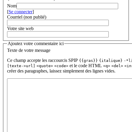
Nom
[
Se connecter
]
Courriel (non publié)
Votre site web
Ajoutez votre commentaire ici
Texte de votre message
Ce champ accepte les raccourcis SPIP
{{gras}}
{italique}
-*l
et le code HTML
[texte->url]
<quote>
<code>
<q>
<del>
<in
créer des paragraphes, laissez simplement des lignes vides.