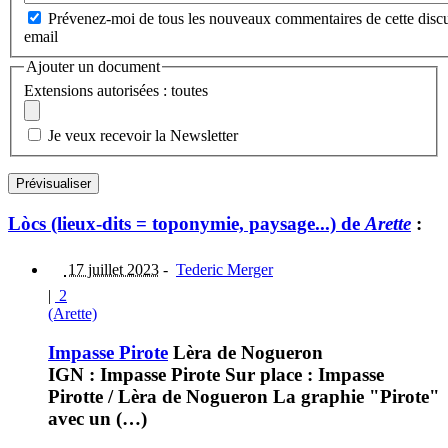
Prévenez-moi de tous les nouveaux commentaires de cette discu
email
Ajouter un document
Extensions autorisées : toutes
Je veux recevoir la Newsletter
Lòcs (lieux-dits = toponymie, paysage...) de
Arette
:
17 juillet 2023
-
Tederic Merger
|
2
(Arette)
Impasse Pirote
Lèra de Nogueron
IGN : Impasse Pirote Sur place : Impasse
Pirotte / Lèra de Nogueron La graphie "Pirote"
avec un (…)