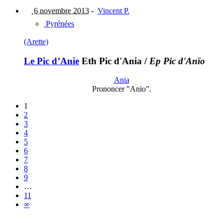
6 novembre 2013
-
Vincent P.
Pyrénées
(Arette)
Le Pic d’Anie
Eth Pic d'Ania
/
Ep Pic d'Anïo
Ania
Prononcer "Anïo".
1
2
3
4
5
6
7
8
9
…
11
∞