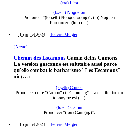
(era) Lèra
(lo,eth) Nogueron
Prononcer "(lou,eth) Nouguérou(ng)". (lo) Noguèir
Prononcer "(lou) (…)
15 juillet 2023
-
Tederic Merger
(Arette)
Chemin des Escamous
Camin deths Camons
La version gasconne est salutaire aussi parce
qu'elle combat le barbarisme "Les Escamous"
où (…)
(lo,eth) Camon
Prononcer entre "Camou" et "Camoung". La distribution du
toponyme est (…)
(lo,eth) Camin
Prononcer "(lou) Cami(ng)".
15 juillet 2023
-
Tederic Merger