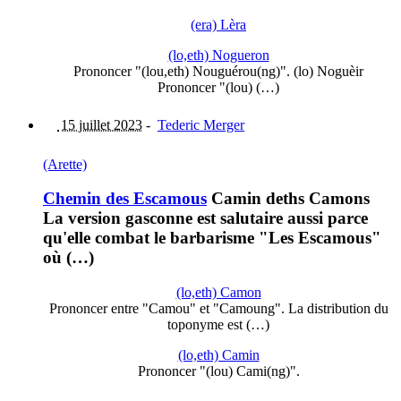
(era) Lèra
(lo,eth) Nogueron
Prononcer "(lou,eth) Nouguérou(ng)". (lo) Noguèir
Prononcer "(lou) (…)
15 juillet 2023
-
Tederic Merger
(Arette)
Chemin des Escamous
Camin deths Camons
La version gasconne est salutaire aussi parce
qu'elle combat le barbarisme "Les Escamous"
où (…)
(lo,eth) Camon
Prononcer entre "Camou" et "Camoung". La distribution du
toponyme est (…)
(lo,eth) Camin
Prononcer "(lou) Cami(ng)".