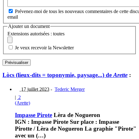
Prévenez-moi de tous les nouveaux commentaires de cette discu
email
Ajouter un document
Extensions autorisées : toutes
Je veux recevoir la Newsletter
Lòcs (lieux-dits = toponymie, paysage...) de
Arette
:
17 juillet 2023
-
Tederic Merger
|
2
(Arette)
Impasse Pirote
Lèra de Nogueron
IGN : Impasse Pirote Sur place : Impasse
Pirotte / Lèra de Nogueron La graphie "Pirote"
avec un (…)