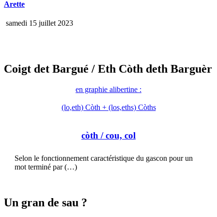
Arette
samedi 15 juillet 2023
Coigt det Bargué
/ Eth Còth deth Barguèr
en graphie alibertine :
(lo,eth) Còth + (los,eths) Còths
còth
/ cou, col
Selon le fonctionnement caractéristique du gascon pour un
mot terminé par (…)
Un gran de sau ?