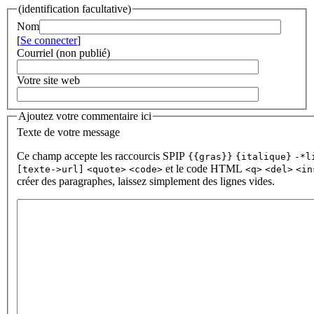
(identification facultative)
Nom
[
Se connecter
]
Courriel (non publié)
Votre site web
Ajoutez votre commentaire ici
Texte de votre message
Ce champ accepte les raccourcis SPIP
{{gras}}
{italique}
-*l
et le code HTML
[texte->url]
<quote>
<code>
<q>
<del>
<in
créer des paragraphes, laissez simplement des lignes vides.