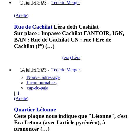
15 juillet 2023
-
Tederic Merger
(Arette)
Rue de Cachilat
Lèra deth Cashilat
Sur place : Impasse Cachilat FANTOIR, IGN,
BAN : Rue de Cachilat CN : rue l'Ere de
Cachilat (!*) (…)
(era) Lèra
14 juillet 2023
-
Tederic Merger
Nouvel adressage
Incontournables
cap-de-paja
|
1
(Arette)
Quartier Létonne
Cette plaque nous indique que "Létonne", c'est
Era Letona (avec l'article pyrénéen), à
prononcer (…)