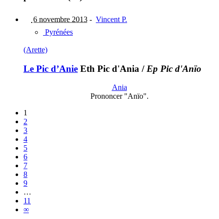
6 novembre 2013
-
Vincent P.
Pyrénées
(Arette)
Le Pic d’Anie
Eth Pic d'Ania
/
Ep Pic d'Anïo
Ania
Prononcer "Anïo".
1
2
3
4
5
6
7
8
9
…
11
∞