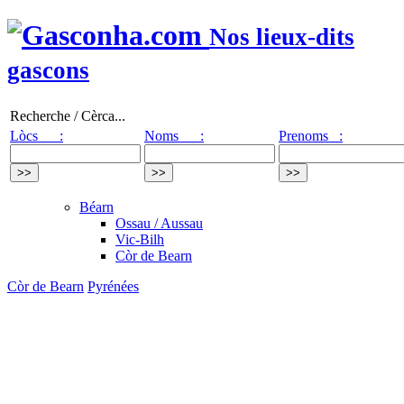
Nos lieux-dits
gascons
Recherche / Cèrca...
Lòcs :
Noms :
Prenoms :
Béarn
Ossau / Aussau
Vic-Bilh
Còr de Bearn
Còr de Bearn
Pyrénées