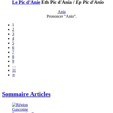
Le Pic d’Anie
Eth Pic d'Ania
/
Ep Pic d'Anïo
Ania
Prononcer "Anïo".
1
2
3
4
5
6
7
8
9
…
11
∞
Sommaire Articles