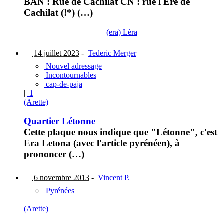
BAN : Rue de Cachilat CN : rue l'Ere de
Cachilat (!*) (…)
(era) Lèra
14 juillet 2023
-
Tederic Merger
Nouvel adressage
Incontournables
cap-de-paja
|
1
(Arette)
Quartier Létonne
Cette plaque nous indique que "Létonne", c'est
Era Letona (avec l'article pyrénéen), à
prononcer (…)
6 novembre 2013
-
Vincent P.
Pyrénées
(Arette)