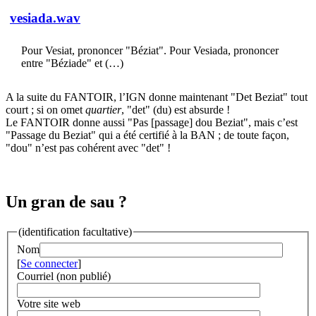
vesiada.wav
Pour Vesiat, prononcer "Béziat". Pour Vesiada, prononcer
entre "Béziade" et (…)
A la suite du FANTOIR, l’IGN donne maintenant "Det Beziat" tout
court ; si on omet
quartier
, "det" (du) est absurde !
Le FANTOIR donne aussi "Pas [passage] dou Beziat", mais c’est
"Passage du Beziat" qui a été certifié à la BAN ; de toute façon,
"dou" n’est pas cohérent avec "det" !
Un gran de sau ?
(identification facultative)
Nom
[
Se connecter
]
Courriel (non publié)
Votre site web