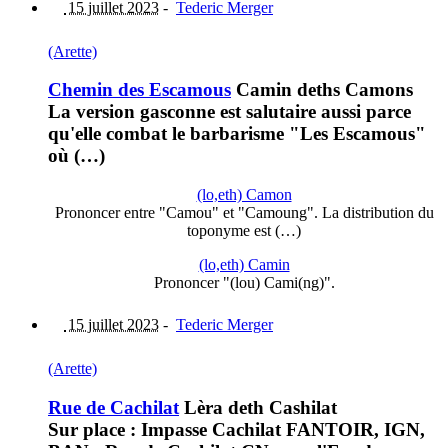
15 juillet 2023
-
Tederic Merger
(Arette)
Chemin des Escamous
Camin deths Camons
La version gasconne est salutaire aussi parce
qu'elle combat le barbarisme "Les Escamous"
où (…)
(lo,eth) Camon
Prononcer entre "Camou" et "Camoung". La distribution du
toponyme est (…)
(lo,eth) Camin
Prononcer "(lou) Cami(ng)".
15 juillet 2023
-
Tederic Merger
(Arette)
Rue de Cachilat
Lèra deth Cashilat
Sur place : Impasse Cachilat FANTOIR, IGN,