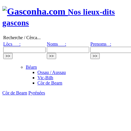
Nos lieux-dits
gascons
Recherche / Cèrca...
Lòcs :
Noms :
Prenoms :
Béarn
Ossau / Aussau
Vic-Bilh
Còr de Bearn
Còr de Bearn
Pyrénées