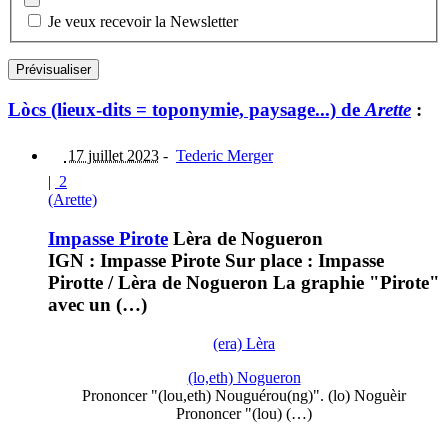
Je veux recevoir la Newsletter
Lòcs (lieux-dits = toponymie, paysage...) de
Arette
:
17 juillet 2023
-
Tederic Merger
|
2
(Arette)
Impasse Pirote
Lèra de Nogueron
IGN : Impasse Pirote Sur place : Impasse
Pirotte / Lèra de Nogueron La graphie "Pirote"
avec un (…)
(era) Lèra
(lo,eth) Nogueron
Prononcer "(lou,eth) Nouguérou(ng)". (lo) Noguèir
Prononcer "(lou) (…)