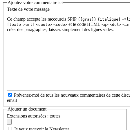
Ajoutez votre commentaire ici
Texte de votre message
Ce champ accepte les raccourcis SPIP
{{gras}}
{italique}
-*l
et le code HTML
[texte->url]
<quote>
<code>
<q>
<del>
<in
créer des paragraphes, laissez simplement des lignes vides.
Prévenez-moi de tous les nouveaux commentaires de cette discu
email
Ajouter un document
Extensions autorisées : toutes
Je veux recevoir la Newsletter