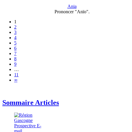
Ania
Prononcer "Anïo".
1
2
3
4
5
6
7
8
9
…
11
∞
Sommaire Articles