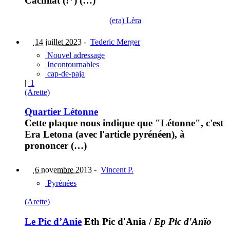
Cachilat (!*) (…)
(era) Lèra
14 juillet 2023
-
Tederic Merger
Nouvel adressage
Incontournables
cap-de-paja
|
1
(Arette)
Quartier Létonne
Cette plaque nous indique que "Létonne", c'est
Era Letona (avec l'article pyrénéen), à
prononcer (…)
6 novembre 2013
-
Vincent P.
Pyrénées
(Arette)
Le Pic d’Anie
Eth Pic d'Ania
/
Ep Pic d'Anïo