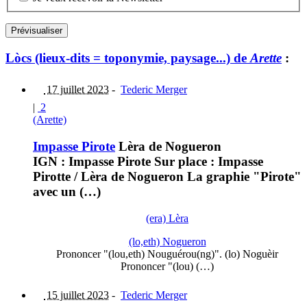
Lòcs (lieux-dits = toponymie, paysage...) de
Arette
:
17 juillet 2023
-
Tederic Merger
|
2
(Arette)
Impasse Pirote
Lèra de Nogueron
IGN : Impasse Pirote Sur place : Impasse
Pirotte / Lèra de Nogueron La graphie "Pirote"
avec un (…)
(era) Lèra
(lo,eth) Nogueron
Prononcer "(lou,eth) Nouguérou(ng)". (lo) Noguèir
Prononcer "(lou) (…)
15 juillet 2023
-
Tederic Merger