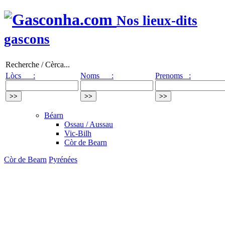
Nos lieux-dits
gascons
Recherche / Cèrca...
Lòcs :
Noms :
Prenoms :
Béarn
Ossau / Aussau
Vic-Bilh
Còr de Bearn
Còr de Bearn
Pyrénées