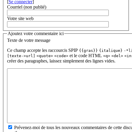
[
Se connecter
]
Courriel (non publié)
Votre site web
Ajoutez votre commentaire ici
Texte de votre message
Ce champ accepte les raccourcis SPIP
{{gras}}
{italique}
-*l
et le code HTML
[texte->url]
<quote>
<code>
<q>
<del>
<in
créer des paragraphes, laissez simplement des lignes vides.
Prévenez-moi de tous les nouveaux commentaires de cette discu