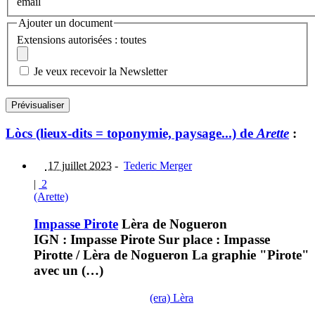
email
Ajouter un document
Extensions autorisées : toutes
Je veux recevoir la Newsletter
Lòcs (lieux-dits = toponymie, paysage...) de
Arette
:
17 juillet 2023
-
Tederic Merger
|
2
(Arette)
Impasse Pirote
Lèra de Nogueron
IGN : Impasse Pirote Sur place : Impasse
Pirotte / Lèra de Nogueron La graphie "Pirote"
avec un (…)
(era) Lèra