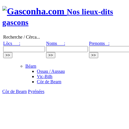
Nos lieux-dits
gascons
Recherche / Cèrca...
Lòcs :
Noms :
Prenoms :
Béarn
Ossau / Aussau
Vic-Bilh
Còr de Bearn
Còr de Bearn
Pyrénées