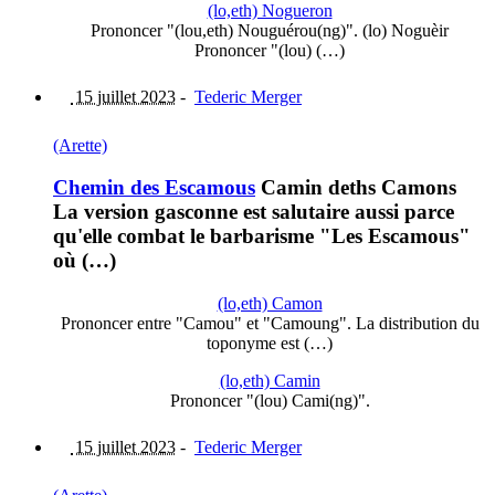
(lo,eth) Nogueron
Prononcer "(lou,eth) Nouguérou(ng)". (lo) Noguèir
Prononcer "(lou) (…)
15 juillet 2023
-
Tederic Merger
(Arette)
Chemin des Escamous
Camin deths Camons
La version gasconne est salutaire aussi parce
qu'elle combat le barbarisme "Les Escamous"
où (…)
(lo,eth) Camon
Prononcer entre "Camou" et "Camoung". La distribution du
toponyme est (…)
(lo,eth) Camin
Prononcer "(lou) Cami(ng)".
15 juillet 2023
-
Tederic Merger