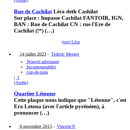
(Arette)
Rue de Cachilat
Lèra deth Cashilat
Sur place : Impasse Cachilat FANTOIR, IGN,
BAN : Rue de Cachilat CN : rue l'Ere de
Cachilat (!*) (…)
(era) Lèra
14 juillet 2023
-
Tederic Merger
Nouvel adressage
Incontournables
cap-de-paja
|
1
(Arette)
Quartier Létonne
Cette plaque nous indique que "Létonne", c'est
Era Letona (avec l'article pyrénéen), à
prononcer (…)
6 novembre 2013
-
Vincent P.