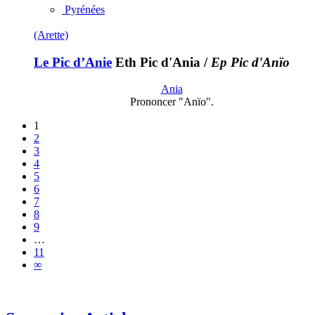
Pyrénées
(Arette)
Le Pic d’Anie
Eth Pic d'Ania
/
Ep Pic d'Anïo
Ania
Prononcer "Anïo".
1
2
3
4
5
6
7
8
9
…
11
∞