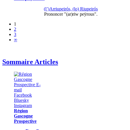
(l’)Arriupeirós, (lo) Riupeirós
Prononcer "(ar)riw peÿrous".
1
2
3
∞
Sommaire Articles
Région
Gascogne
Prospective