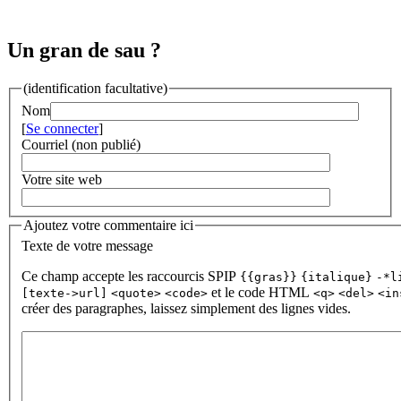
Un gran de sau ?
(identification facultative)
Nom
[
Se connecter
]
Courriel (non publié)
Votre site web
Ajoutez votre commentaire ici
Texte de votre message
Ce champ accepte les raccourcis SPIP
{{gras}}
{italique}
-*l
et le code HTML
[texte->url]
<quote>
<code>
<q>
<del>
<in
créer des paragraphes, laissez simplement des lignes vides.