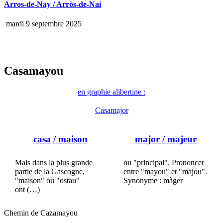
Arros-de-Nay / Arròs-de-Nai
mardi 9 septembre 2025
Casamayou
en graphie alibertine :
Casamajor
casa
/ maison
major
/ majeur
Mais dans la plus grande
ou "principal". Prononcer
partie de la Gascogne,
entre "mayou" et "majou".
"maison" ou "ostau"
Synonyme : màger
ont (…)
Chemin de Cazamayou