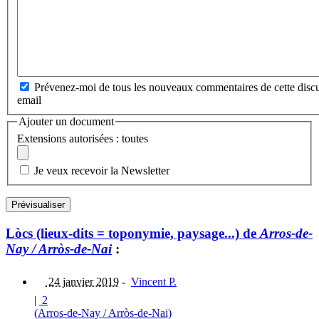
Prévenez-moi de tous les nouveaux commentaires de cette discu
email
Ajouter un document
Extensions autorisées : toutes
Je veux recevoir la Newsletter
Lòcs (lieux-dits = toponymie, paysage...) de
Arros-de-
Nay / Arròs-de-Nai
:
24 janvier 2019
-
Vincent P.
|
2
(Arros-de-Nay / Arròs-de-Nai)