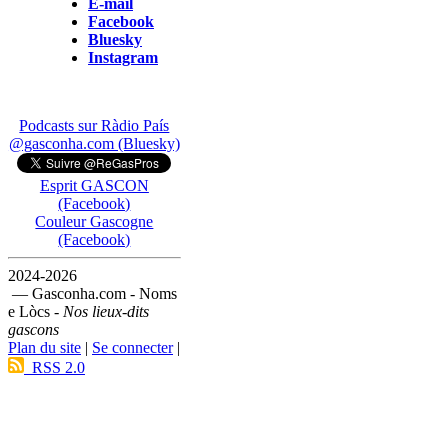
E-mail
Facebook
Bluesky
Instagram
Podcasts sur Ràdio País
@gasconha.com (Bluesky)
Esprit GASCON
(Facebook)
Couleur Gascogne
(Facebook)
2024-2026
— Gasconha.com - Noms
e Lòcs -
Nos lieux-dits
gascons
Plan du site
|
Se connecter
|
RSS 2.0