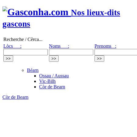
Nos lieux-dits
gascons
Recherche / Cèrca...
Lòcs :
Noms :
Prenoms :
Béarn
Ossau / Aussau
Vic-Bilh
Còr de Bearn
Còr de Bearn