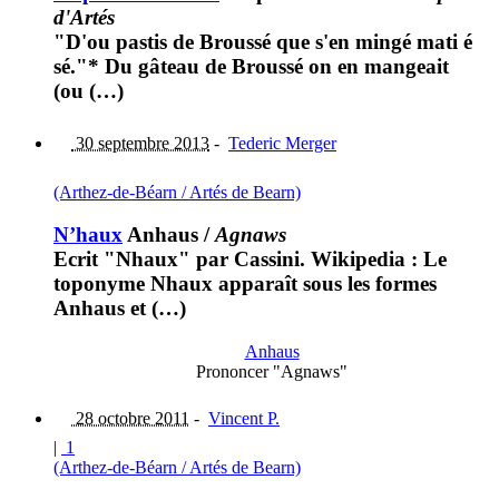
d'Artés
"D'ou pastis de Broussé que s'en mingé mati é
sé."* Du gâteau de Broussé on en mangeait
(ou (…)
30 septembre 2013
-
Tederic Merger
(Arthez-de-Béarn / Artés de Bearn)
N’haux
Anhaus
/
Agnaws
Ecrit "Nhaux" par Cassini. Wikipedia : Le
toponyme Nhaux apparaît sous les formes
Anhaus et (…)
Anhaus
Prononcer "Agnaws"
28 octobre 2011
-
Vincent P.
|
1
(Arthez-de-Béarn / Artés de Bearn)