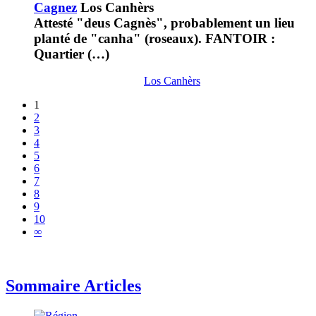
Cagnez
Los Canhèrs
Attesté "deus Cagnès", probablement un lieu
planté de "canha" (roseaux). FANTOIR :
Quartier (…)
Los Canhèrs
1
2
3
4
5
6
7
8
9
10
∞
Sommaire Articles