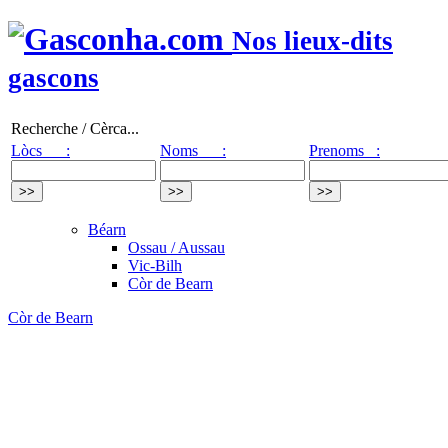
Nos lieux-dits
gascons
Recherche / Cèrca...
Lòcs :
Noms :
Prenoms :
Béarn
Ossau / Aussau
Vic-Bilh
Còr de Bearn
Còr de Bearn