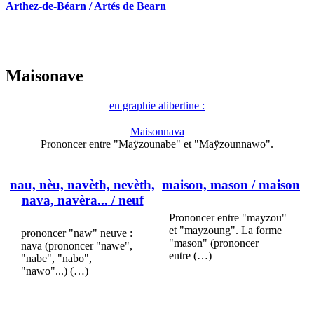
Arthez-de-Béarn / Artés de Bearn
Maisonave
en graphie alibertine :
Maisonnava
Prononcer entre "Maÿzounabe" et "Maÿzounnawo".
nau, nèu, navèth, nevèth,
maison, mason
/ maison
nava, navèra...
/ neuf
Prononcer entre "mayzou"
et "mayzoung". La forme
prononcer "naw" neuve :
"mason" (prononcer
nava (prononcer "nawe",
entre (…)
"nabe", "nabo",
"nawo"...) (…)