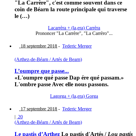
"La Carrère", c'est comme souvent dans ce
coin de Béarn la route principale qui traverse
le (…)
Lacarrèra + (la,era) Carrèra
Prononcer "La Carrère", "La Carrèro"...
18 septembre 2018
-
Tederic Merger
(Arthez-de-Béarn / Artés de Bearn)
L’oumpre que passe...
«L'oumpre qué passe Dap ére qué passam.»
L'ombre passe Avec elle nous passons.
Lagorga + (la,era) Gorga
17 septembre 2018
-
Tederic Merger
|
20
(Arthez-de-Béarn / Artés de Bearn)
Le pastis d’Arthez
Lo pastís d'Artés
/
Lou pastís