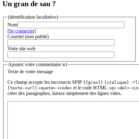
Un gran de sau ?
(identification facultative)
Nom
[
Se connecter
]
Courriel (non publié)
Votre site web
Ajoutez votre commentaire ici
Texte de votre message
Ce champ accepte les raccourcis SPIP
{{gras}}
{italique}
-*l
et le code HTML
[texte->url]
<quote>
<code>
<q>
<del>
<in
créer des paragraphes, laissez simplement des lignes vides.