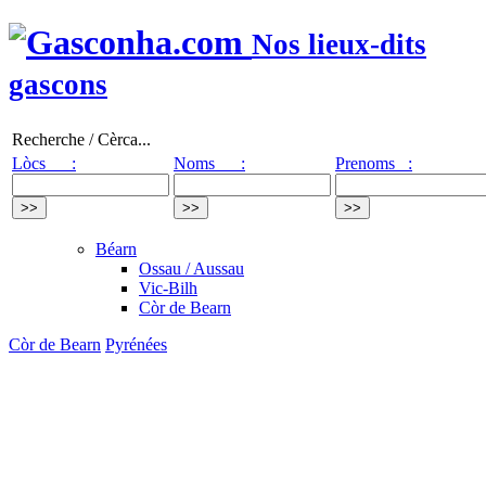
Nos lieux-dits
gascons
Recherche / Cèrca...
Lòcs :
Noms :
Prenoms :
Béarn
Ossau / Aussau
Vic-Bilh
Còr de Bearn
Còr de Bearn
Pyrénées