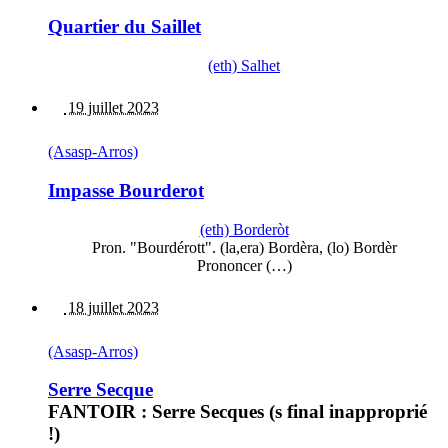
Quartier du Saillet
(eth) Salhet
19 juillet 2023
(Asasp-Arros)
Impasse Bourderot
(eth) Borderòt
Pron. "Bourdérott". (la,era) Bordèra, (lo) Bordèr
Prononcer (…)
18 juillet 2023
(Asasp-Arros)
Serre Secque
FANTOIR : Serre Secques (s final inapproprié
!)