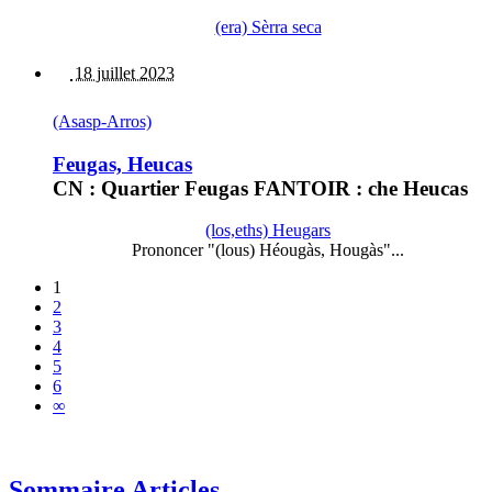
(era) Sèrra seca
18 juillet 2023
(Asasp-Arros)
Feugas, Heucas
CN : Quartier Feugas FANTOIR : che Heucas
(los,eths) Heugars
Prononcer "(lous) Héougàs, Hougàs"...
1
2
3
4
5
6
∞
Sommaire Articles