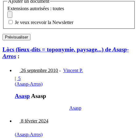
Ajouter un document
Extensions autorisées : toutes
Je veux recevoir la Newsletter
Lòcs (lieux-dits = toponymie, paysage...) de
Asasp-
Arros
:
26 septembre 2010
-
Vincent P.
|
5
(Asasp-Arros)
Asasp
Asasp
Asasp
8 février 2024
(Asasp-Arros)