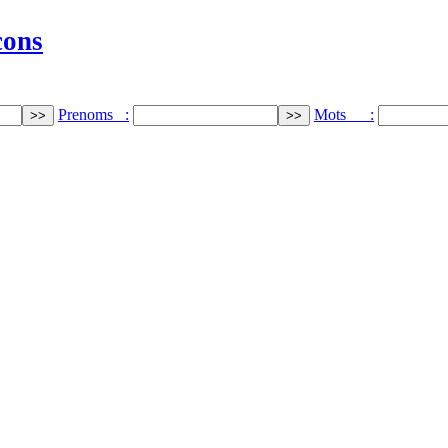
cons
Prenoms :
Mots :