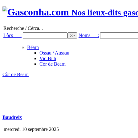
Nos lieux-dits gas
Recherche / Cèrca...
Lòcs :
Noms :
Béarn
Ossau / Aussau
Vic-Bilh
Còr de Bearn
Còr de Bearn
Baudreix
mercredi 10 septembre 2025