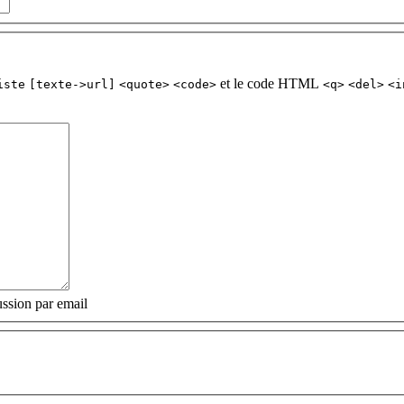
et le code HTML
iste
[texte->url]
<quote>
<code>
<q>
<del>
<i
ssion par email