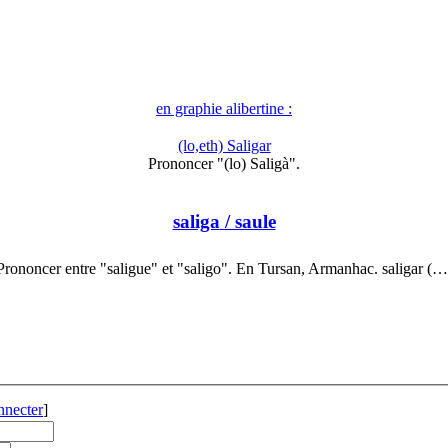
en graphie alibertine :
(lo,eth) Saligar
Prononcer "(lo) Saligà".
saliga
/ saule
Prononcer entre "saligue" et "saligo". En Tursan, Armanhac. saligar (…
nnecter
]