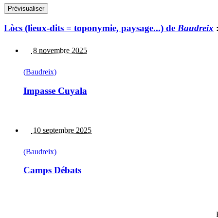
Lòcs (lieux-dits = toponymie, paysage...) de
Baudreix
8 novembre 2025
(Baudreix)
Impasse Cuyala
10 septembre 2025
(Baudreix)
Camps Débats