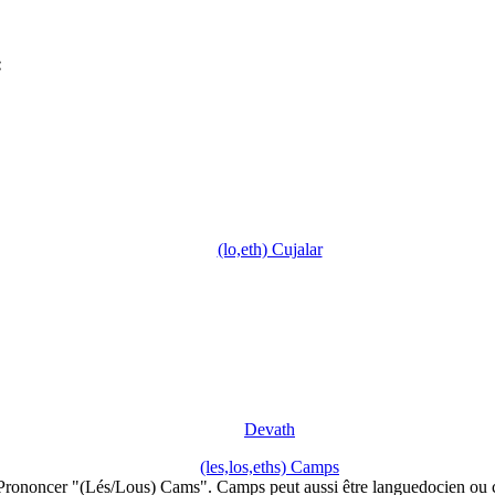
:
(lo,eth) Cujalar
Devath
(les,los,eths) Camps
Prononcer "(Lés/Lous) Cams". Camps peut aussi être languedocien ou c