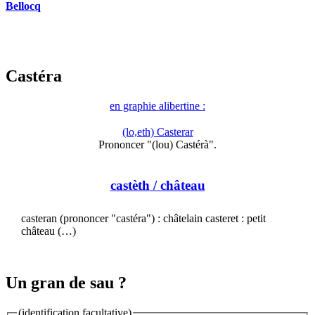
Bellocq
Castéra
en graphie alibertine :
(lo,eth) Casterar
Prononcer "(lou) Castérà".
castèth
/ château
casteran (prononcer "castéra") : châtelain casteret : petit
château (…)
Un gran de sau ?
(identification facultative)