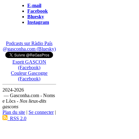
E-mail
Facebook
Bluesky
Instagram
Podcasts sur Ràdio País
@gasconha.com (Bluesky)
Esprit GASCON
(Facebook)
Couleur Gascogne
(Facebook)
2024-2026
— Gasconha.com - Noms
e Lòcs -
Nos lieux-dits
gascons
Plan du site
|
Se connecter
|
RSS 2.0