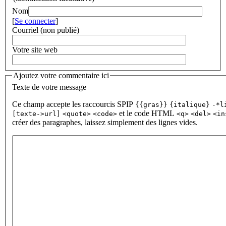
Nom
[
Se connecter
]
Courriel (non publié)
Votre site web
Ajoutez votre commentaire ici
Texte de votre message
Ce champ accepte les raccourcis SPIP
{{gras}}
{italique}
-*l
et le code HTML
[texte->url]
<quote>
<code>
<q>
<del>
<in
créer des paragraphes, laissez simplement des lignes vides.