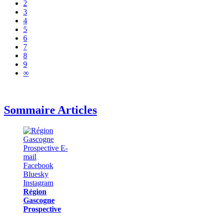
2
3
4
5
6
7
8
9
∞
Sommaire Articles
Région
Gascogne
Prospective