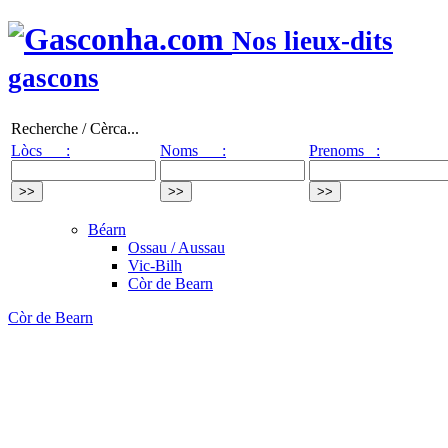
Nos lieux-dits
gascons
Recherche / Cèrca...
Lòcs :
Noms :
Prenoms :
Béarn
Ossau / Aussau
Vic-Bilh
Còr de Bearn
Còr de Bearn