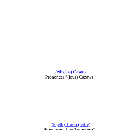
(eths,los) Casaus
Prononcer "(lous) Cazàws".
(lo,eth) Turon (tertre)
Prononcer "Lou Turou(ng)"...