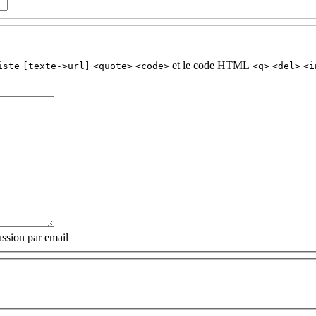
et le code HTML
iste
[texte->url]
<quote>
<code>
<q>
<del>
<i
ssion par email