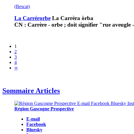
(Bescat)
La Carrérorbe
La Carrèra òrba
CN : Carrère - orbe ; doit signifier "rue aveugle
1
2
3
4
∞
Sommaire Articles
Région Gascogne Prospective
E-mail
Facebook
Bluesky