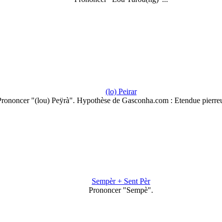
(lo) Peirar
Prononcer "(lou) Peÿrà". Hypothèse de Gasconha.com : Etendue pierre
Sempèr + Sent Pèr
Prononcer "Sempè".