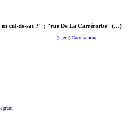
 - en cul-de-sac ?" ; "rue De La Carrérorbe" (…)
(la,era) Carrèra òrba