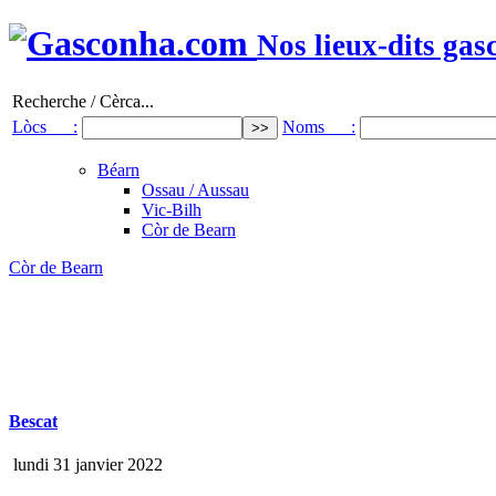
Nos lieux-dits gas
Recherche / Cèrca...
Lòcs :
Noms :
Béarn
Ossau / Aussau
Vic-Bilh
Còr de Bearn
Còr de Bearn
Bescat
lundi 31 janvier 2022