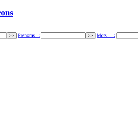
cons
Prenoms :
Mots :