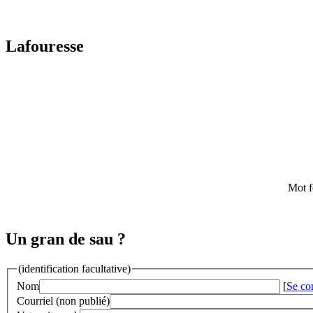
Lafouresse
Mot f
Un gran de sau ?
(identification facultative)
Nom
[
Se co
Courriel (non publié)