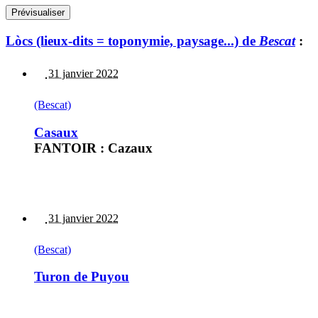
Lòcs (lieux-dits = toponymie, paysage...) de
Bescat
:
31 janvier 2022
(Bescat)
Casaux
FANTOIR : Cazaux
31 janvier 2022
(Bescat)
Turon de Puyou