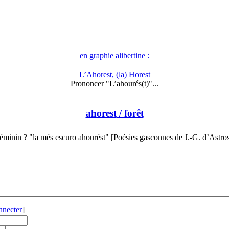
en graphie alibertine :
L’Ahorest, (la) Horest
Prononcer "L’ahourés(t)"...
ahorest
/ forêt
éminin ? "la més escuro ahourést" [Poésies gasconnes de J.-G. d’Astro
nnecter
]