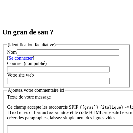
Un gran de sau ?
(identification facultative)
Nom
[
Se connecter
]
Courriel (non publié)
Votre site web
Ajoutez votre commentaire ici
Texte de votre message
Ce champ accepte les raccourcis SPIP
{{gras}}
{italique}
-*l
et le code HTML
[texte->url]
<quote>
<code>
<q>
<del>
<in
créer des paragraphes, laissez simplement des lignes vides.