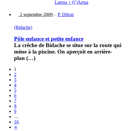
Larrua + (l’)Arrua
2 septembre 2009
-
P. Dibon
(Bidache)
Pôle enfance et petite enfance
La crêche de Bidache se situe sur la route qui
mène à la piscine. On aperçoit en arrière-
plan (…)
1
2
3
4
5
6
7
8
9
…
16
∞