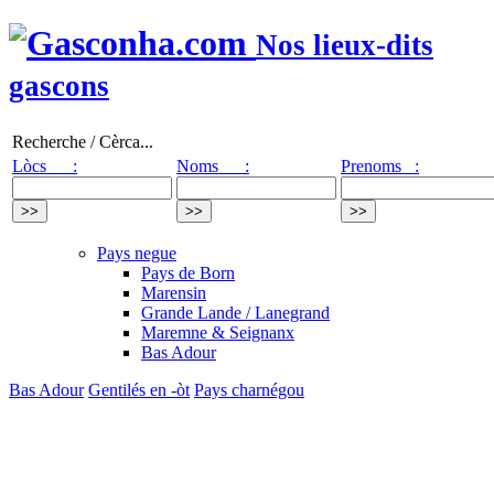
Nos lieux-dits
gascons
Recherche / Cèrca...
Lòcs :
Noms :
Prenoms :
Pays negue
Pays de Born
Marensin
Grande Lande / Lanegrand
Maremne & Seignanx
Bas Adour
Bas Adour
Gentilés en -òt
Pays charnégou