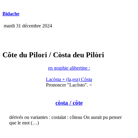
Bidache
mardi 31 décembre 2024
Côte du Pilori
/ Còsta deu Pilòri
en graphie alibertine :
Lacòsta + (la,era) Còsta
Prononcer "Lacòsto". <
còsta
/ côte
dérivés ou variantes : costalat : côteau On aurait pu penser
que le mot (…)