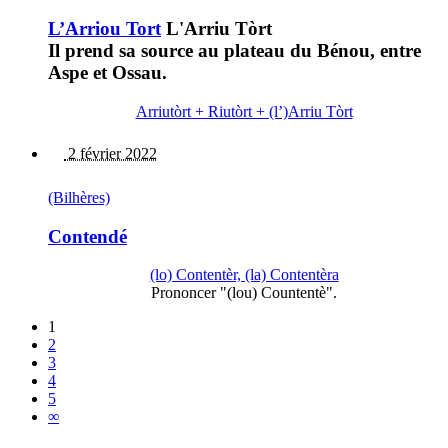
L’Arriou Tort
L'Arriu Tòrt
Il prend sa source au plateau du Bénou, entre
Aspe et Ossau.
Arriutòrt + Riutòrt + (l’)Arriu Tòrt
2 février 2022
(Bilhères)
Contendé
(lo) Contentèr, (la) Contentèra
Prononcer "(lou) Countentè".
1
2
3
4
5
∞