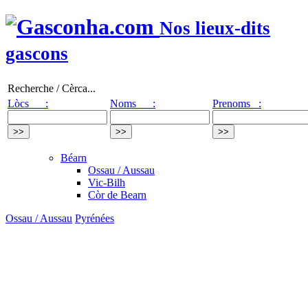
Nos lieux-dits
gascons
Recherche / Cèrca...
Lòcs :
Noms :
Prenoms :
Béarn
Ossau / Aussau
Vic-Bilh
Còr de Bearn
Ossau / Aussau
Pyrénées