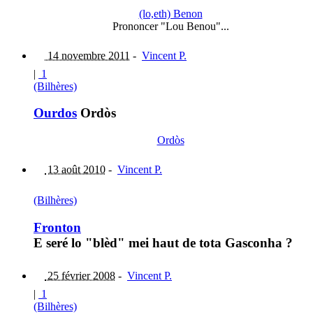
(lo,eth) Benon
Prononcer "Lou Benou"...
14 novembre 2011
-
Vincent P.
|
1
(Bilhères)
Ourdos
Ordòs
Ordòs
13 août 2010
-
Vincent P.
(Bilhères)
Fronton
E seré lo "blèd" mei haut de tota Gasconha ?
25 février 2008
-
Vincent P.
|
1
(Bilhères)