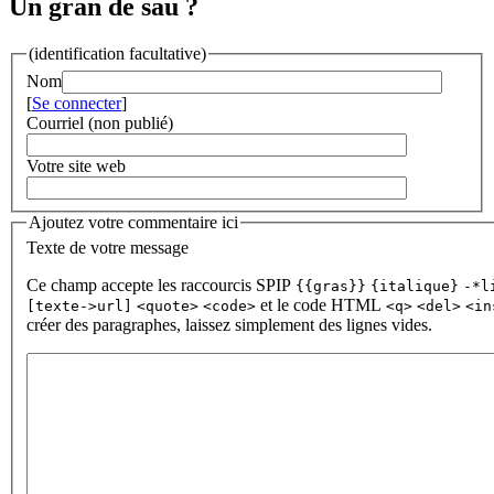
Un gran de sau ?
(identification facultative)
Nom
[
Se connecter
]
Courriel (non publié)
Votre site web
Ajoutez votre commentaire ici
Texte de votre message
Ce champ accepte les raccourcis SPIP
{{gras}}
{italique}
-*l
et le code HTML
[texte->url]
<quote>
<code>
<q>
<del>
<in
créer des paragraphes, laissez simplement des lignes vides.