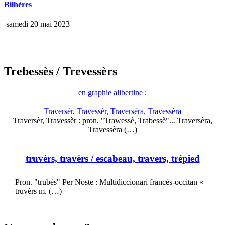
Bilhères
samedi 20 mai 2023
Trebessès
/ Trevessèrs
en graphie alibertine :
Traversèr, Travessèr, Traversèra, Travessèra
Traversèr, Travessèr : pron. "Trawessè, Trabessè"... Traversèra,
Travessèra (…)
truvèrs, travèrs
/ escabeau, travers, trépied
Pron. "trubès" Per Noste : Multidiccionari francés-occitan «
truvèrs m. (…)