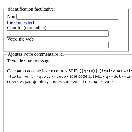
(identification facultative)
Nom
[
Se connecter
]
Courriel (non publié)
Votre site web
Ajoutez votre commentaire ici
Texte de votre message
Ce champ accepte les raccourcis SPIP
{{gras}}
{italique}
-*l
et le code HTML
[texte->url]
<quote>
<code>
<q>
<del>
<in
créer des paragraphes, laissez simplement des lignes vides.