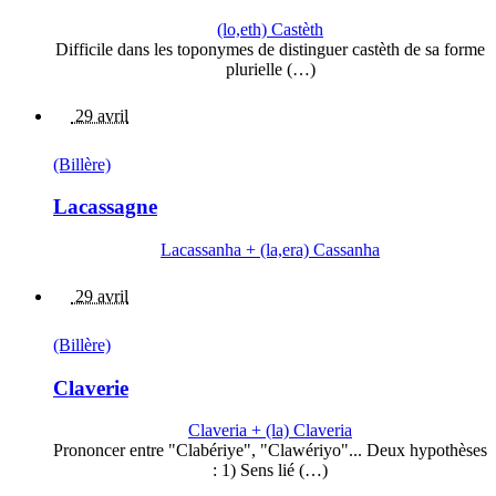
(lo,eth) Castèth
Difficile dans les toponymes de distinguer castèth de sa forme
plurielle (…)
29 avril
(Billère)
Lacassagne
Lacassanha + (la,era) Cassanha
29 avril
(Billère)
Claverie
Claveria + (la) Claveria
Prononcer entre "Clabériye", "Clawériyo"... Deux hypothèses
: 1) Sens lié (…)