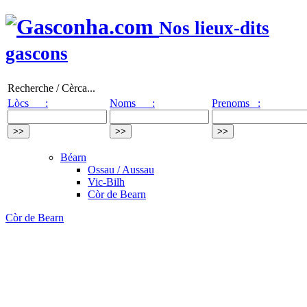
Nos lieux-dits
gascons
Recherche / Cèrca...
Lòcs :
Noms :
Prenoms :
Béarn
Ossau / Aussau
Vic-Bilh
Còr de Bearn
Còr de Bearn