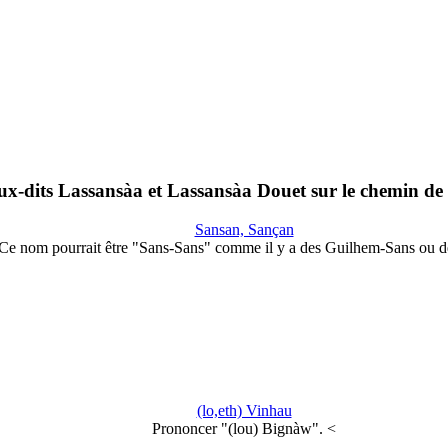
-dits Lassansàa et Lassansàa Douet sur le chemin de
Sansan, Sançan
Ce nom pourrait être "Sans-Sans" comme il y a des Guilhem-Sans ou 
(lo,eth) Vinhau
Prononcer "(lou) Bignàw". <