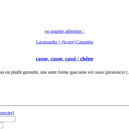
en graphie alibertine :
Lacassanha + (la,era) Cassanha
casso, casse, cassi
/ chêne
ssi est plutôt girondin, une autre forme gasconne est casso (prononcer 
nnecter
]