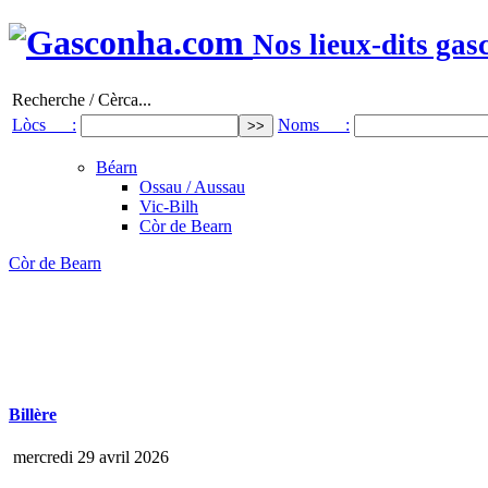
Nos lieux-dits gas
Recherche / Cèrca...
Lòcs :
Noms :
Béarn
Ossau / Aussau
Vic-Bilh
Còr de Bearn
Còr de Bearn
Billère
mercredi 29 avril 2026