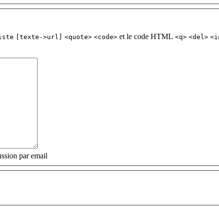
et le code HTML
iste
[texte->url]
<quote>
<code>
<q>
<del>
<i
ssion par email