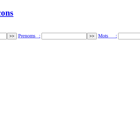
cons
Prenoms :
Mots :