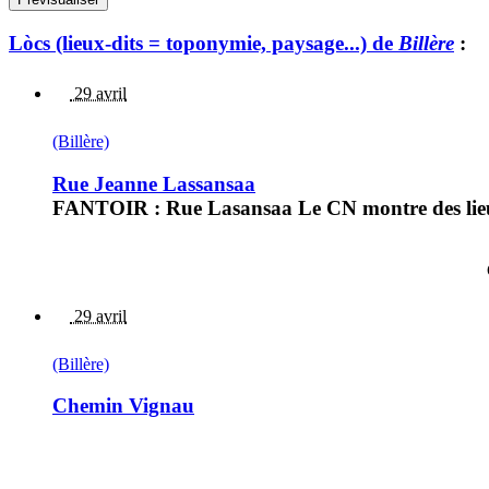
Lòcs (lieux-dits = toponymie, paysage...) de
Billère
:
29 avril
(Billère)
Rue Jeanne Lassansaa
FANTOIR : Rue Lasansaa Le CN montre des lieux
29 avril
(Billère)
Chemin Vignau