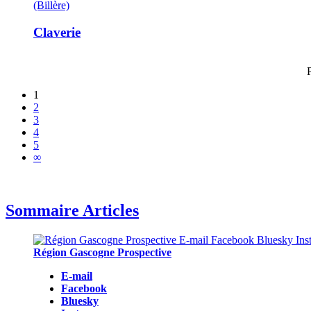
(Billère)
Claverie
1
2
3
4
5
∞
Sommaire Articles
Région Gascogne Prospective
E-mail
Facebook
Bluesky