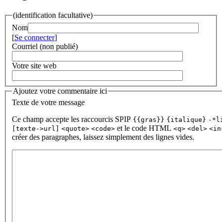
(identification facultative)
Nom
[
Se connecter
]
Courriel (non publié)
Votre site web
Ajoutez votre commentaire ici
Texte de votre message
Ce champ accepte les raccourcis SPIP
{{gras}}
{italique}
-*l
et le code HTML
[texte->url]
<quote>
<code>
<q>
<del>
<in
créer des paragraphes, laissez simplement des lignes vides.