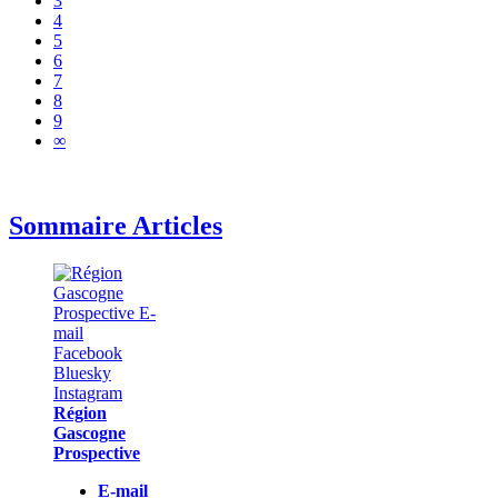
3
4
5
6
7
8
9
∞
Sommaire Articles
Région
Gascogne
Prospective
E-mail