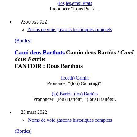
(los,les,eths) Prats
Prononcer "Lous Prats"...
23 mars 2022
Noms de voie gascons historiques complets
(Bordes)
Cami deus Barthots
Camin deus Bartòts
/
Camî
dous Bartòts
FANTOIR : Dous Barthots
(lo,eth) Camin
Prononcer "(lou) Cami(ng)".
(lo) Bartòt, (los) Bartòts
Prononcer "(lou) Bartòtt", "(lous) Bartòts".
23 mars 2022
Noms de voie gascons historiques complets
(Bordes)