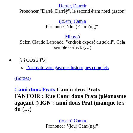
Darrèr, Darrèir
Prononcer "Darrè, Darrèÿ", le second étant nord-gascon.
(lo,eth) Camin
Prononcer "(lou) Cami(ng)".
Mirassó
Selon Claude Larronde, "endroit exposé au soleil". Cela
semble correct. (…)
23 mars 2022
Noms de voie gascons historiques complets
(Bordes)
Cami dous Prats
Camin deus Prats
FANTOIR : Rue Cami dous Prats (pléonasme
agaçant !) IGN : cami dous Prat (manque le s
du (…)
(lo,eth) Camin
Prononcer "(lou) Cami(ng)".