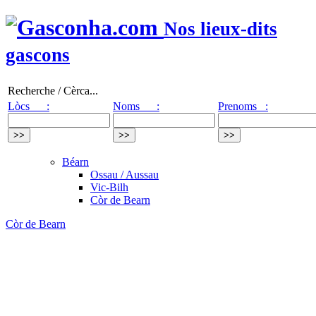
Nos lieux-dits
gascons
Recherche / Cèrca...
Lòcs :
Noms :
Prenoms :
Béarn
Ossau / Aussau
Vic-Bilh
Còr de Bearn
Còr de Bearn