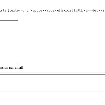
et le code HTML
iste
[texte->url]
<quote>
<code>
<q>
<del>
<i
ssion par email