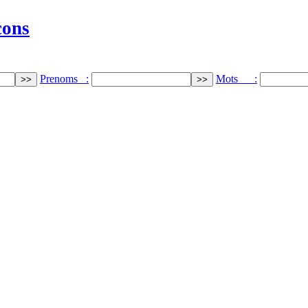
cons
Prenoms :
Mots :