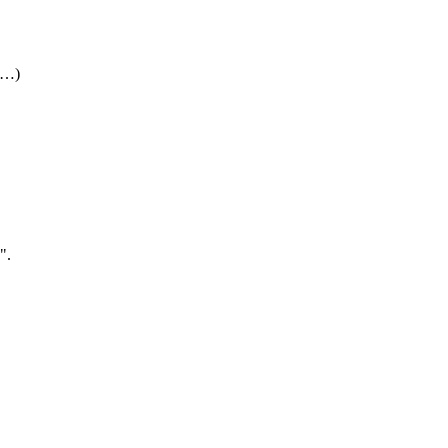
 (…)
".