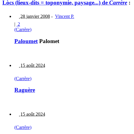
Lòcs (lieux-dits = toponymie, paysage...) de
Carrère
:
28 janvier 2008
-
Vincent P.
|
2
(Carrère)
Paloumet
Palomet
15 août 2024
(Carrère)
Raguère
15 août 2024
(Carrère)