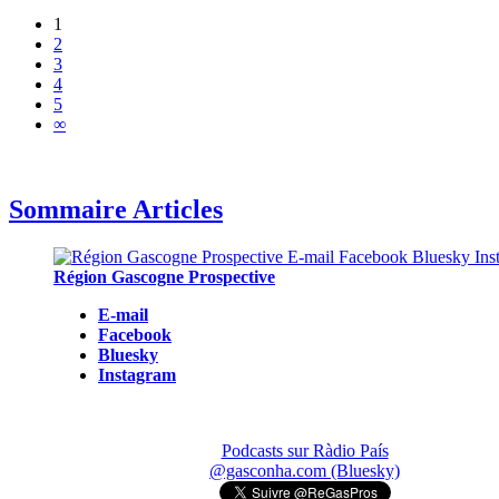
1
2
3
4
5
∞
Sommaire Articles
Région Gascogne Prospective
E-mail
Facebook
Bluesky
Instagram
Podcasts sur Ràdio País
@gasconha.com (Bluesky)