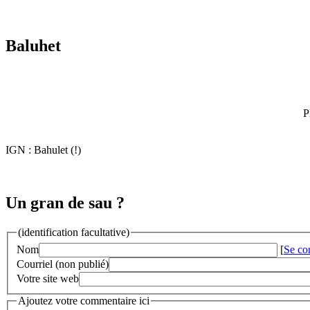
Baluhet
P
IGN : Bahulet (!)
Un gran de sau ?
(identification facultative)
Nom
[
Se co
Courriel (non publié)
Votre site web
Ajoutez votre commentaire ici