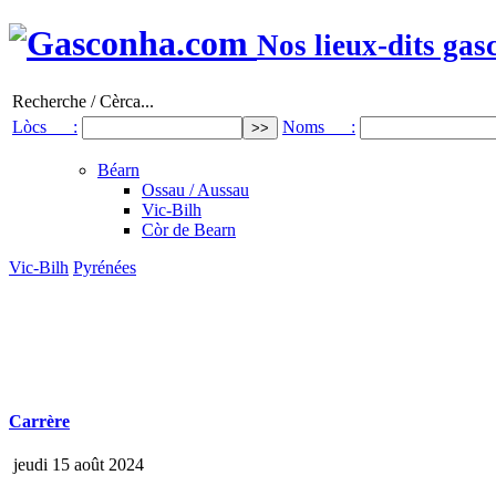
Nos lieux-dits gas
Recherche / Cèrca...
Lòcs :
Noms :
Béarn
Ossau / Aussau
Vic-Bilh
Còr de Bearn
Vic-Bilh
Pyrénées
Carrère
jeudi 15 août 2024