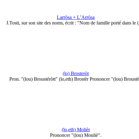
Larròsa + L’Arròsa
J.Tosti, sur son site des noms, écrit : "Nom de famille porté dans le
(lo) Brosteròt
Pron. "(lou) Broustéròtt" (lo,eth) Brostèr Prononcer "(lou) Broustè
(lo,eth) Molièr
Prononcer "(lou) Mouliè".