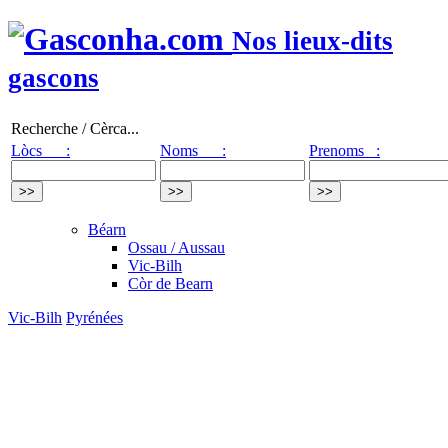
Nos lieux-dits
gascons
Recherche / Cèrca...
Lòcs :
Noms :
Prenoms :
Béarn
Ossau / Aussau
Vic-Bilh
Còr de Bearn
Vic-Bilh
Pyrénées