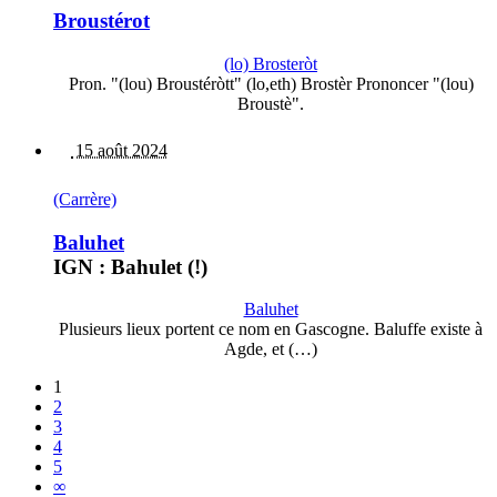
Broustérot
(lo) Brosteròt
Pron. "(lou) Broustéròtt" (lo,eth) Brostèr Prononcer "(lou)
Broustè".
15 août 2024
(Carrère)
Baluhet
IGN : Bahulet (!)
Baluhet
Plusieurs lieux portent ce nom en Gascogne. Baluffe existe à
Agde, et (…)
1
2
3
4
5
∞