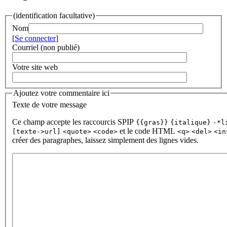
(identification facultative)
Nom
[
Se connecter
]
Courriel (non publié)
Votre site web
Ajoutez votre commentaire ici
Texte de votre message
Ce champ accepte les raccourcis SPIP
{{gras}}
{italique}
-*l
et le code HTML
[texte->url]
<quote>
<code>
<q>
<del>
<in
créer des paragraphes, laissez simplement des lignes vides.