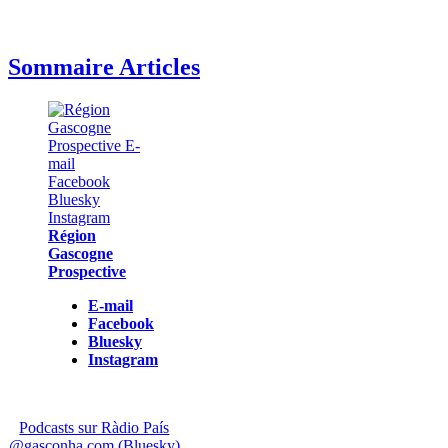
Sommaire Articles
Région
Gascogne
Prospective
E-mail
Facebook
Bluesky
Instagram
Podcasts sur Ràdio País
@gasconha.com (Bluesky)