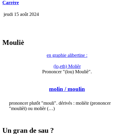
Carrère
jeudi 15 août 2024
Mouliè
en graphie alibertine :
(lo,eth) Molièr
Prononcer "(lou) Mouliè".
molin
/ moulin
prononcer plutôt "mouli". dérivés : molièir (prononcer
"moulièï) ou molièr (…)
Un gran de sau ?