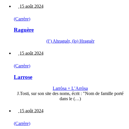
15 août 2024
(Carrère)
Raguère
(l’) Ahraguèr, (lo) Hraguèr
15 août 2024
(Carrère)
Larrose
Larròsa + L’Arròsa
J.Tosti, sur son site des noms, écrit : "Nom de famille porté
dans le (…)
15 août 2024
(Carrère)