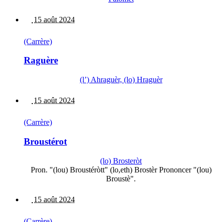
15 août 2024
(Carrère)
Raguère
(l’) Ahraguèr, (lo) Hraguèr
15 août 2024
(Carrère)
Broustérot
(lo) Brosteròt
Pron. "(lou) Broustéròtt" (lo,eth) Brostèr Prononcer "(lou)
Broustè".
15 août 2024
(Carrère)