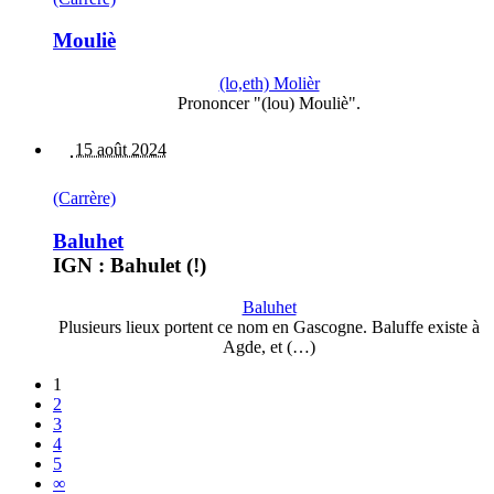
Mouliè
(lo,eth) Molièr
Prononcer "(lou) Mouliè".
15 août 2024
(Carrère)
Baluhet
IGN : Bahulet (!)
Baluhet
Plusieurs lieux portent ce nom en Gascogne. Baluffe existe à
Agde, et (…)
1
2
3
4
5
∞