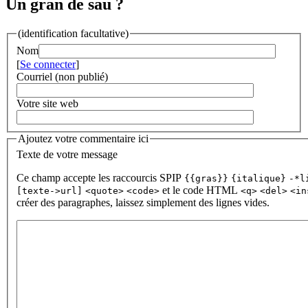
Un gran de sau ?
(identification facultative)
Nom
[
Se connecter
]
Courriel (non publié)
Votre site web
Ajoutez votre commentaire ici
Texte de votre message
Ce champ accepte les raccourcis SPIP
{{gras}}
{italique}
-*l
et le code HTML
[texte->url]
<quote>
<code>
<q>
<del>
<in
créer des paragraphes, laissez simplement des lignes vides.