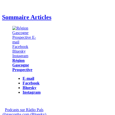
Sommaire Articles
Région
Gascogne
Prospective
E-mail
Facebook
Bluesky
Instagram
Podcasts sur Ràdio País
@gasconha.com (Bluesky)