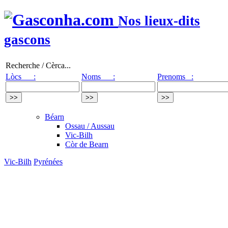
Nos lieux-dits
gascons
Recherche / Cèrca...
Lòcs :
Noms :
Prenoms :
Béarn
Ossau / Aussau
Vic-Bilh
Còr de Bearn
Vic-Bilh
Pyrénées