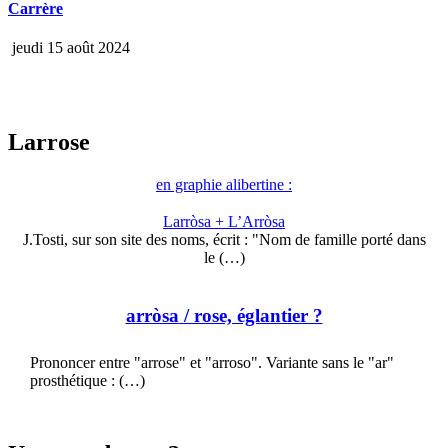
Carrère
jeudi 15 août 2024
Larrose
en graphie alibertine :
Larròsa + L’Arròsa
J.Tosti, sur son site des noms, écrit : "Nom de famille porté dans
le (…)
arròsa
/ rose, églantier ?
Prononcer entre "arrose" et "arroso". Variante sans le "ar"
prosthétique : (…)