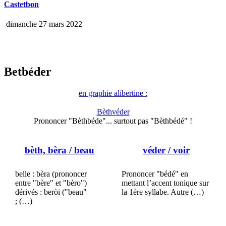
Castetbon
dimanche 27 mars 2022
Betbéder
en graphie alibertine :
Bèthvéder
Prononcer "Bèthbéde"... surtout pas "Bèthbédé" !
bèth, bèra
/ beau
véder
/ voir
belle : bèra (prononcer
Prononcer "bédé" en
entre "bère" et "bèro")
mettant l’accent tonique sur
dérivés : beròi ("beau"
la 1ère syllabe. Autre (…)
; (…)