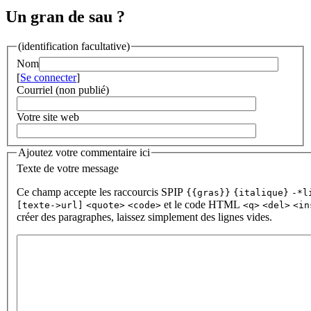
Un gran de sau ?
(identification facultative)
Nom
[
Se connecter
]
Courriel (non publié)
Votre site web
Ajoutez votre commentaire ici
Texte de votre message
Ce champ accepte les raccourcis SPIP
{{gras}}
{italique}
-*l
et le code HTML
[texte->url]
<quote>
<code>
<q>
<del>
<in
créer des paragraphes, laissez simplement des lignes vides.