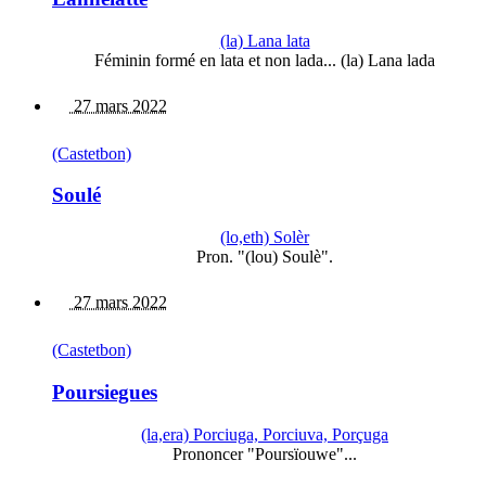
(la) Lana lata
Féminin formé en lata et non lada... (la) Lana lada
27 mars 2022
(Castetbon)
Soulé
(lo,eth) Solèr
Pron. "(lou) Soulè".
27 mars 2022
(Castetbon)
Poursiegues
(la,era) Porciuga, Porciuva, Porçuga
Prononcer "Poursïouwe"...