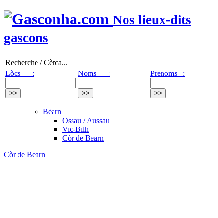
Nos lieux-dits
gascons
Recherche / Cèrca...
Lòcs :
Noms :
Prenoms :
Béarn
Ossau / Aussau
Vic-Bilh
Còr de Bearn
Còr de Bearn