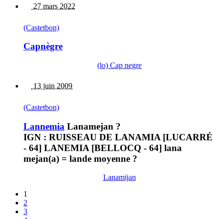
27 mars 2022
(Castetbon)
Capnègre
(lo) Cap negre
13 juin 2009
(Castetbon)
Lannemia
Lanamejan ?
IGN : RUISSEAU DE LANAMIA [LUCARRÉ
- 64] LANEMIA [BELLOCQ - 64] lana
mejan(a) = lande moyenne ?
Lanamijan
1
2
3