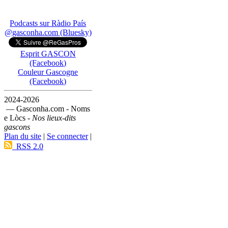
Podcasts sur Ràdio País
@gasconha.com (Bluesky)
Esprit GASCON
(Facebook)
Couleur Gascogne
(Facebook)
2024-2026
— Gasconha.com - Noms
e Lòcs -
Nos lieux-dits
gascons
Plan du site
|
Se connecter
|
RSS 2.0