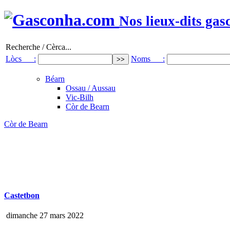
Nos lieux-dits gas
Recherche / Cèrca...
Lòcs :
Noms :
Béarn
Ossau / Aussau
Vic-Bilh
Còr de Bearn
Còr de Bearn
Castetbon
dimanche 27 mars 2022