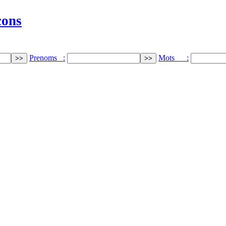
cons
Prenoms :
Mots :