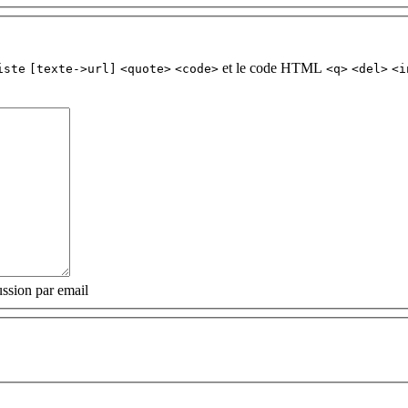
et le code HTML
iste
[texte->url]
<quote>
<code>
<q>
<del>
<i
ssion par email