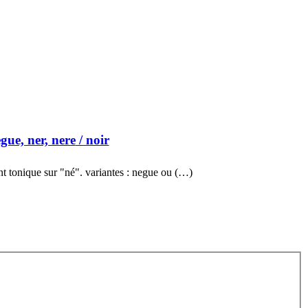
gue, ner, nere
/ noir
t tonique sur "né". variantes : negue ou (…)