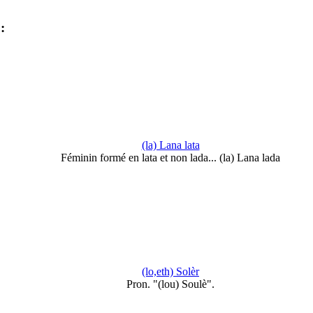
:
(la) Lana lata
Féminin formé en lata et non lada... (la) Lana lada
(lo,eth) Solèr
Pron. "(lou) Soulè".