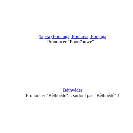
(la,era) Porciuga, Porciuva, Porçuga
Prononcer "Poursïouwe"...
Bèthvéder
Prononcer "Bèthbéde"... surtout pas "Bèthbédé" !