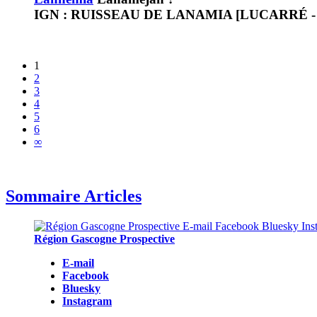
IGN : RUISSEAU DE LANAMIA [LUCARRÉ - 64
1
2
3
4
5
6
∞
Sommaire Articles
Région Gascogne Prospective
E-mail
Facebook
Bluesky
Instagram