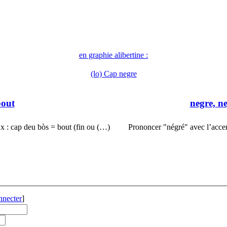
en graphie alibertine :
(lo) Cap negre
bout
negre, ne
x : cap deu bòs = bout (fin ou (…)
Prononcer "négré" avec l’accen
nnecter
]