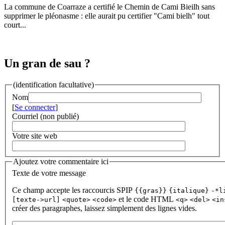
La commune de Coarraze a certifié le Chemin de Cami Bieilh sans
supprimer le pléonasme : elle aurait pu certifier "Cami bielh" tout
court...
Un gran de sau ?
(identification facultative)
Nom
[
Se connecter
]
Courriel (non publié)
Votre site web
Ajoutez votre commentaire ici
Texte de votre message
Ce champ accepte les raccourcis SPIP
{{gras}}
{italique}
-*l
et le code HTML
[texte->url]
<quote>
<code>
<q>
<del>
<in
créer des paragraphes, laissez simplement des lignes vides.