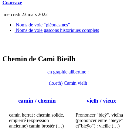
Coarraze
mercredi 23 mars 2022
Noms de voie "pléonasmes"
Noms de voie gascons historiques complets
Chemin de Cami Bieilh
en graphie alibertine :
(lo,eth) Camin vielh
camin
/ chemin
vielh
/ vieux
camin herrat : chemin solide,
Prononcer "bieÿ". vielha
empierré (expression
(prononcer entre "bieÿe"
ancienne) camin brostèr (…)
et"bieÿo") : vieille (…)