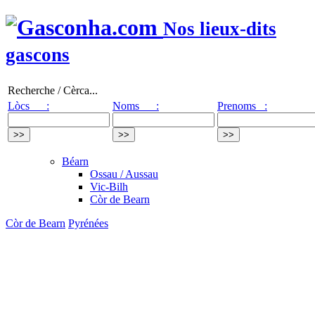
Nos lieux-dits
gascons
Recherche / Cèrca...
Lòcs :
Noms :
Prenoms :
Béarn
Ossau / Aussau
Vic-Bilh
Còr de Bearn
Còr de Bearn
Pyrénées