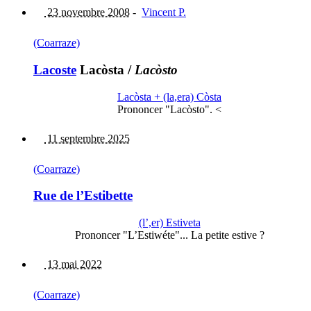
23 novembre 2008
-
Vincent P.
(Coarraze)
Lacoste
Lacòsta
/
Lacòsto
Lacòsta + (la,era) Còsta
Prononcer "Lacòsto". <
11 septembre 2025
(Coarraze)
Rue de l’Estibette
(l’,er) Estiveta
Prononcer "L’Estiwéte"... La petite estive ?
13 mai 2022
(Coarraze)