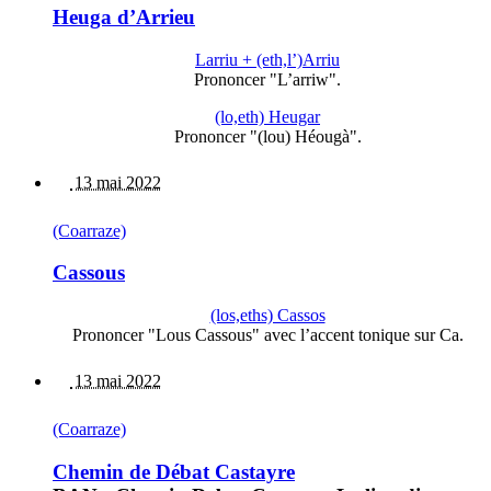
Heuga d’Arrieu
Larriu + (eth,l’)Arriu
Prononcer "L’arriw".
(lo,eth) Heugar
Prononcer "(lou) Héougà".
13 mai 2022
(Coarraze)
Cassous
(los,eths) Cassos
Prononcer "Lous Cassous" avec l’accent tonique sur Ca.
13 mai 2022
(Coarraze)
Chemin de Débat Castayre