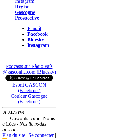
Région
Gascogne
Prospective
E-mail
Facebook
Bluesky
Instagram
Podcasts sur Ràdio País
@gasconha.com (Bluesky)
Esprit GASCON
(Facebook)
Couleur Gascogne
(Facebook)
2024-2026
— Gasconha.com - Noms
e Lòcs -
Nos lieux-dits
gascons
Plan du site
|
Se connecter
|