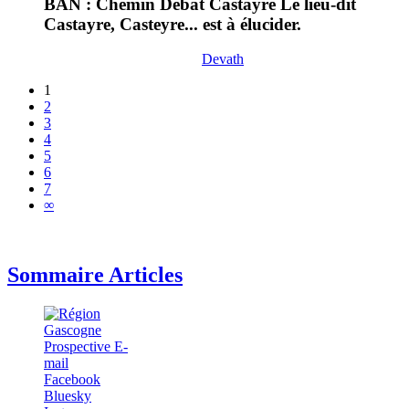
BAN : Chemin Debat Castayre Le lieu-dit
Castayre, Casteyre... est à élucider.
Devath
1
2
3
4
5
6
7
∞
Sommaire Articles