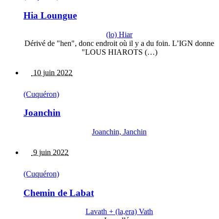
Hia Loungue
(lo) Hiar
Dérivé de "hen", donc endroit où il y a du foin. L’IGN donne
"LOUS HIAROTS (…)
10 juin 2022
(Cuquéron)
Joanchin
Joanchin, Janchin
9 juin 2022
(Cuquéron)
Chemin de Labat
Lavath + (la,era) Vath