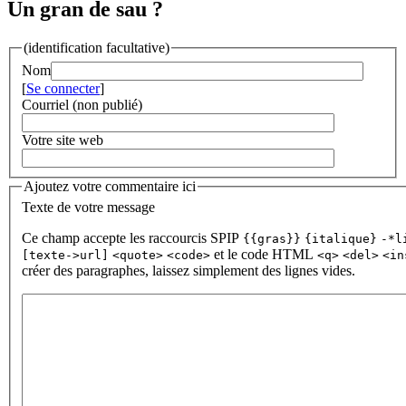
Un gran de sau ?
(identification facultative)
Nom
[
Se connecter
]
Courriel (non publié)
Votre site web
Ajoutez votre commentaire ici
Texte de votre message
Ce champ accepte les raccourcis SPIP
{{gras}}
{italique}
-*l
et le code HTML
[texte->url]
<quote>
<code>
<q>
<del>
<in
créer des paragraphes, laissez simplement des lignes vides.