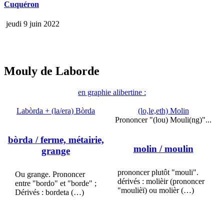
Cuquéron
jeudi 9 juin 2022
Mouly de Laborde
en graphie alibertine :
Labòrda + (la/era) Bòrda
(lo,le,eth) Molin
Prononcer "(lou) Mouli(ng)"...
bòrda
/ ferme, métairie,
molin
/ moulin
grange
prononcer plutôt "mouli".
Ou grange. Prononcer
dérivés : molièir (prononcer
entre "bordo" et "borde" ;
"moulièï) ou molièr (…)
Dérivés : bordeta (…)