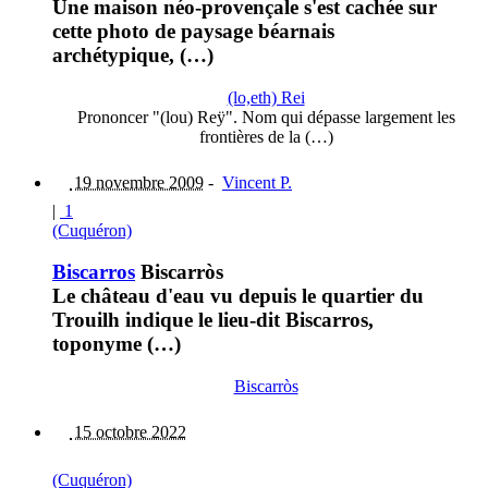
Une maison néo-provençale s'est cachée sur
cette photo de paysage béarnais
archétypique, (…)
(lo,eth) Rei
Prononcer "(lou) Reÿ". Nom qui dépasse largement les
frontières de la (…)
19 novembre 2009
-
Vincent P.
|
1
(Cuquéron)
Biscarros
Biscarròs
Le château d'eau vu depuis le quartier du
Trouilh indique le lieu-dit Biscarros,
toponyme (…)
Biscarròs
15 octobre 2022
(Cuquéron)