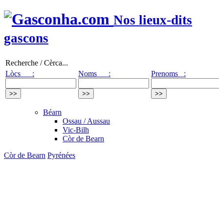
Nos lieux-dits
gascons
Recherche / Cèrca...
Lòcs :
Noms :
Prenoms :
Béarn
Ossau / Aussau
Vic-Bilh
Còr de Bearn
Còr de Bearn
Pyrénées