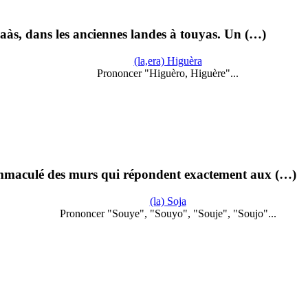
laàs, dans les anciennes landes à touyas. Un (…)
(la,era) Higuèra
Prononcer "Higuèro, Higuère"...
c immaculé des murs qui répondent exactement aux (…)
(la) Soja
Prononcer "Souye", "Souyo", "Souje", "Soujo"...