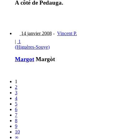
A côté de Pedauga.
14 janvier 2008
-
Vincent P.
|
1
(Higuères-Souye)
Margot
Margòt
1
2
3
4
5
6
7
8
9
10
∞