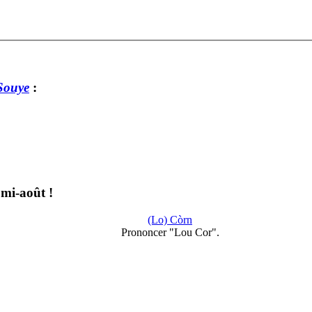
Souye
:
 mi-août !
(Lo) Còrn
Prononcer "Lou Cor".