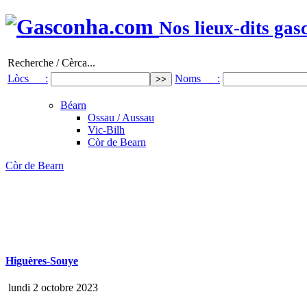
Nos lieux-dits gas
Recherche / Cèrca...
Lòcs :
Noms :
Béarn
Ossau / Aussau
Vic-Bilh
Còr de Bearn
Còr de Bearn
Higuères-Souye
lundi 2 octobre 2023