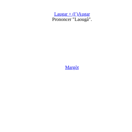
Laugar + (l’)Augar
Prononcer "Laougà".
Margòt