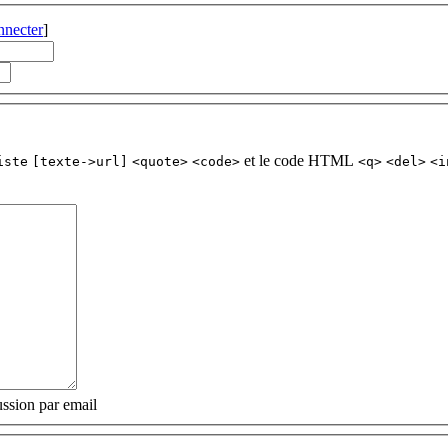
nnecter
]
et le code HTML
iste
[texte->url]
<quote>
<code>
<q>
<del>
<i
ssion par email