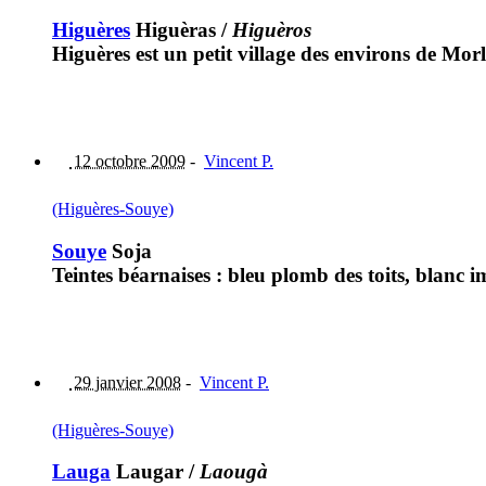
Higuères
Higuèras
/
Higuèros
Higuères est un petit village des environs de Mor
12 octobre 2009
-
Vincent P.
(Higuères-Souye)
Souye
Soja
Teintes béarnaises : bleu plomb des toits, blan
29 janvier 2008
-
Vincent P.
(Higuères-Souye)
Lauga
Laugar
/
Laougà