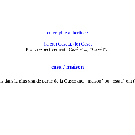
en graphie alibertine :
(la,era) Caseta, (lo) Caset
Pron. respectivement "Cazéte"..., "Cazétt"...
casa
/ maison
s dans la plus grande partie de la Gascogne, "maison" ou "ostau" ont