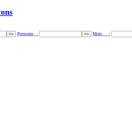
cons
Prenoms :
Mots :