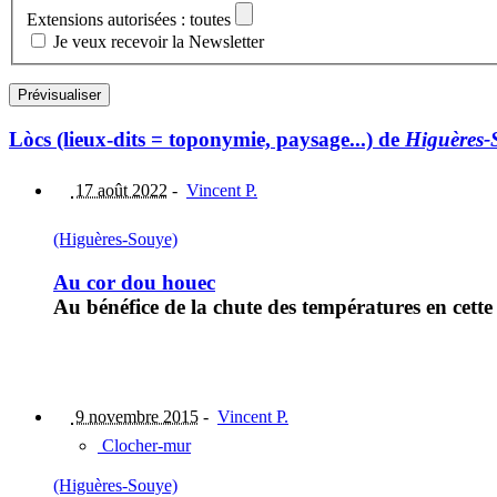
Extensions autorisées : toutes
Je veux recevoir la Newsletter
Lòcs (lieux-dits = toponymie, paysage...) de
Higuères-
17 août 2022
-
Vincent P.
(Higuères-Souye)
Au cor dou houec
Au bénéfice de la chute des températures en cette
9 novembre 2015
-
Vincent P.
Clocher-mur
(Higuères-Souye)