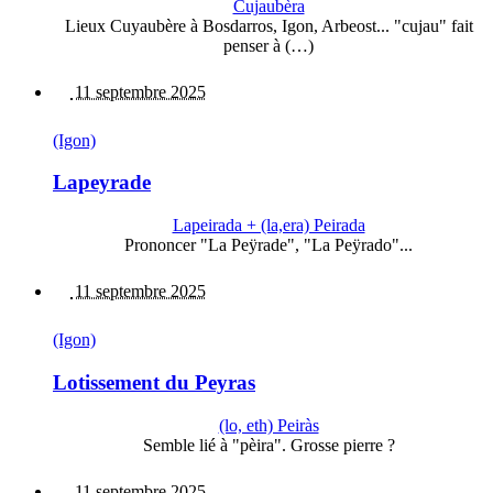
Cujaubèra
Lieux Cuyaubère à Bosdarros, Igon, Arbeost... "cujau" fait
penser à (…)
11 septembre 2025
(Igon)
Lapeyrade
Lapeirada + (la,era) Peirada
Prononcer "La Peÿrade", "La Peÿrado"...
11 septembre 2025
(Igon)
Lotissement du Peyras
(lo, eth) Peiràs
Semble lié à "pèira". Grosse pierre ?
11 septembre 2025