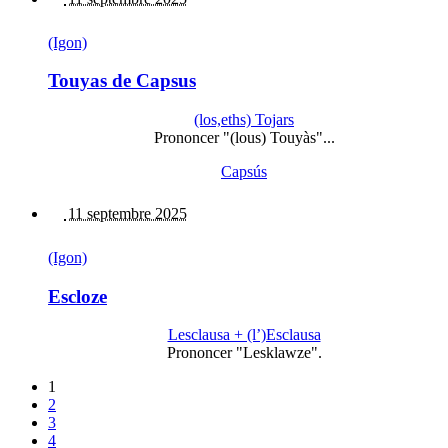
(Igon)
Touyas de Capsus
(los,eths) Tojars
Prononcer "(lous) Touyàs"...
Capsús
11 septembre 2025
(Igon)
Escloze
Lesclausa + (l’)Esclausa
Prononcer "Lesklawze".
1
2
3
4