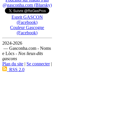
@gasconha.com (Bluesky)
Esprit GASCON
(Facebook)
Couleur Gascogne
(Facebook)
2024-2026
— Gasconha.com - Noms
e Lòcs -
Nos lieux-dits
gascons
Plan du site
|
Se connecter
|
RSS 2.0