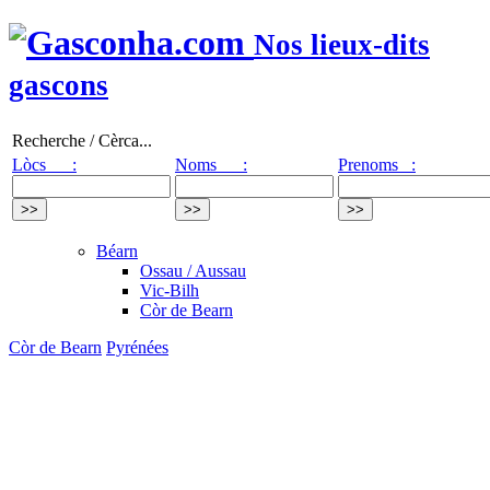
Nos lieux-dits
gascons
Recherche / Cèrca...
Lòcs :
Noms :
Prenoms :
Béarn
Ossau / Aussau
Vic-Bilh
Còr de Bearn
Còr de Bearn
Pyrénées