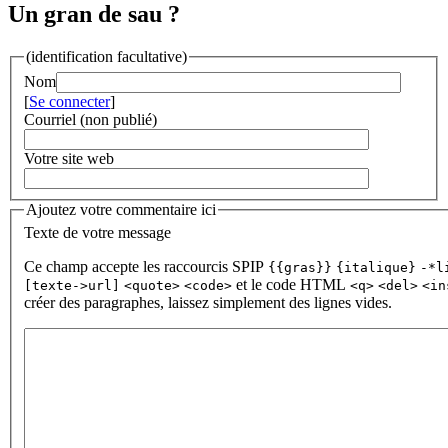
Un gran de sau ?
(identification facultative)
Nom
[
Se connecter
]
Courriel (non publié)
Votre site web
Ajoutez votre commentaire ici
Texte de votre message
Ce champ accepte les raccourcis SPIP
{{gras}}
{italique}
-*l
et le code HTML
[texte->url]
<quote>
<code>
<q>
<del>
<in
créer des paragraphes, laissez simplement des lignes vides.