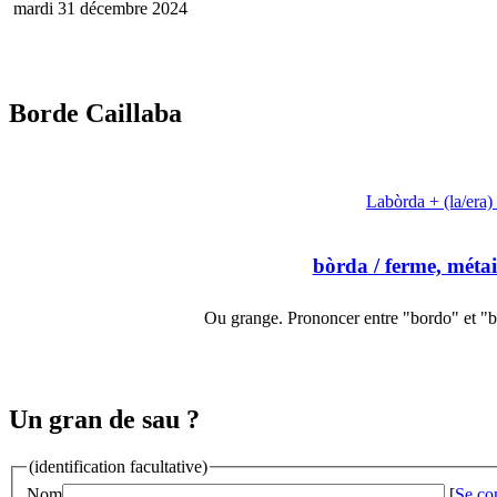
mardi 31 décembre 2024
Borde Caillaba
Labòrda + (la/era)
bòrda
/ ferme, métai
Ou grange. Prononcer entre "bordo" et "b
Un gran de sau ?
(identification facultative)
Nom
[
Se co