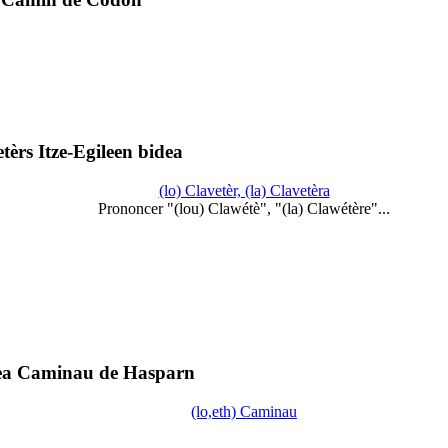
tèrs Itze-Egileen bidea
(lo) Clavetèr, (la) Clavetèra
Prononcer "(lou) Clawétè", "(la) Clawétère"...
ea Caminau de Hasparn
(lo,eth) Caminau