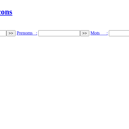
cons
Prenoms :
Mots :