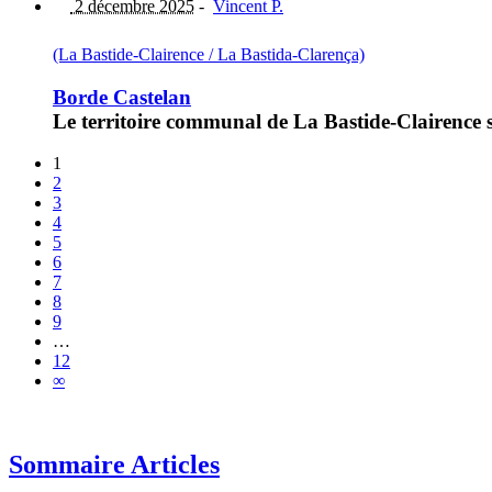
2 décembre 2025
-
Vincent P.
(La Bastide-Clairence / La Bastida-Clarença)
Borde Castelan
Le territoire communal de La Bastide-Clairence
1
2
3
4
5
6
7
8
9
…
12
∞
Sommaire Articles