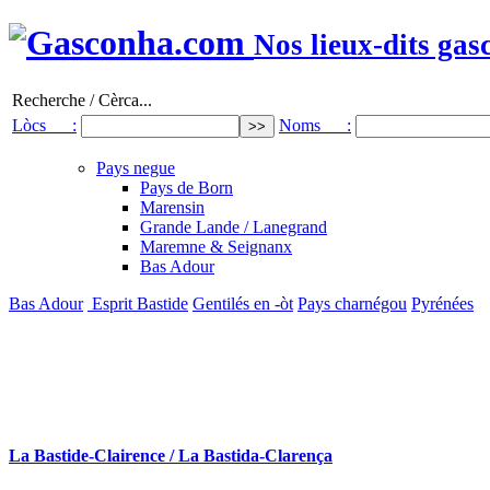
Nos lieux-dits gas
Recherche / Cèrca...
Lòcs :
Noms :
Pays negue
Pays de Born
Marensin
Grande Lande / Lanegrand
Maremne & Seignanx
Bas Adour
Bas Adour
Esprit Bastide
Gentilés en -òt
Pays charnégou
Pyrénées
La Bastide-Clairence / La Bastida-Clarença