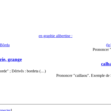
en graphie alibertine :
 Bòrda
(lo
Prononcer 
rie, grange
calh
orde" ; Dérivés : bordeta (…)
Prononcer "caillaou". Exemple de 
nnecter
]