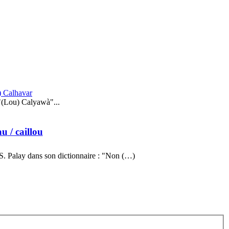
) Calhavar
"(Lou) Calyawà"...
au
/ caillou
S. Palay dans son dictionnaire : "Non (…)