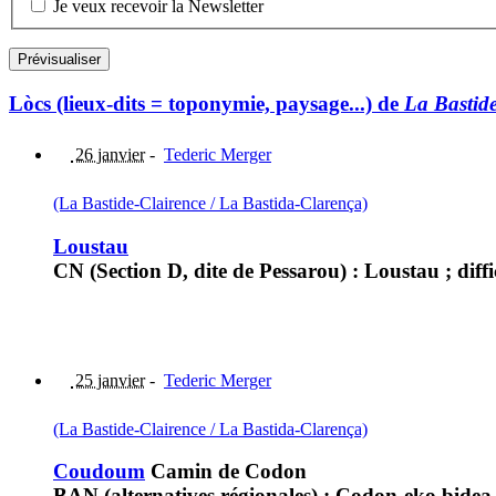
Je veux recevoir la Newsletter
Lòcs (lieux-dits = toponymie, paysage...) de
La Bastide
26 janvier
-
Tederic Merger
(La Bastide-Clairence / La Bastida-Clarença)
Loustau
CN (Section D, dite de Pessarou) : Loustau ; diffi
25 janvier
-
Tederic Merger
(La Bastide-Clairence / La Bastida-Clarença)
Coudoum
Camin de Codon
BAN (alternatives régionales) : Codon-eko bid