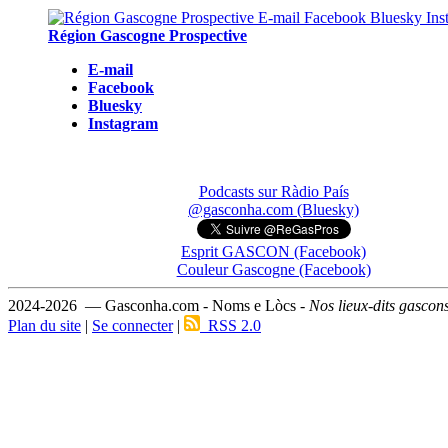
Région Gascogne Prospective
E-mail
Facebook
Bluesky
Instagram
Podcasts sur Ràdio País
@gasconha.com (Bluesky)
Esprit GASCON (Facebook)
Couleur Gascogne (Facebook)
2024-2026 — Gasconha.com - Noms e Lòcs -
Nos lieux-dits gascon
Plan du site
|
Se connecter
|
RSS 2.0