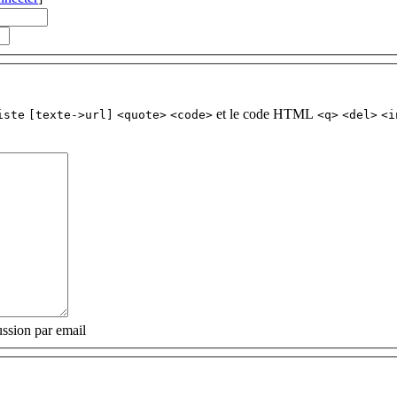
et le code HTML
iste
[texte->url]
<quote>
<code>
<q>
<del>
<i
ssion par email