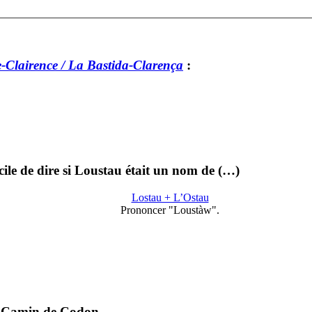
-Clairence / La Bastida-Clarença
:
cile de dire si Loustau était un nom de (…)
Lostau + L’Ostau
Prononcer "Loustàw".
ea Camin de Codon