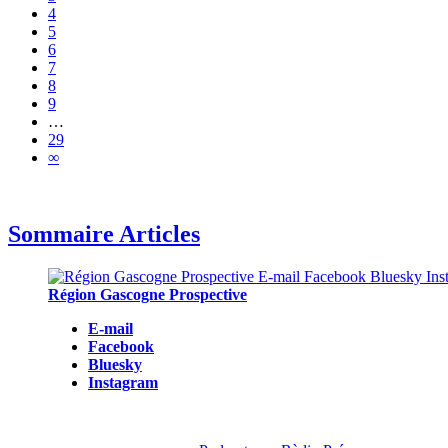
4
5
6
7
8
9
…
29
∞
Sommaire Articles
Région Gascogne Prospective
E-mail
Facebook
Bluesky
Instagram