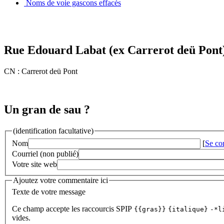
Noms de voie gascons effacés
Rue Edouard Labat (ex Carrerot deü Pont
CN : Carrerot deü Pont
Un gran de sau ?
(identification facultative)
Nom
[
Se co
Courriel (non publié)
Votre site web
Ajoutez votre commentaire ici
Texte de votre message
Ce champ accepte les raccourcis SPIP
{{gras}}
{italique}
-*l
vides.