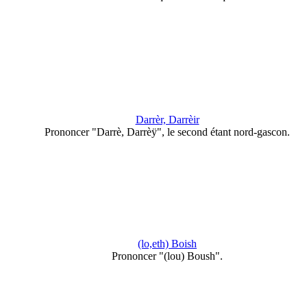
Darrèr, Darrèir
Prononcer "Darrè, Darrèÿ", le second étant nord-gascon.
(lo,eth) Boish
Prononcer "(lou) Boush".