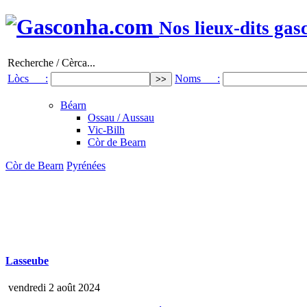
Nos lieux-dits gas
Recherche / Cèrca...
Lòcs :
Noms :
Béarn
Ossau / Aussau
Vic-Bilh
Còr de Bearn
Còr de Bearn
Pyrénées
Lasseube
vendredi 2 août 2024