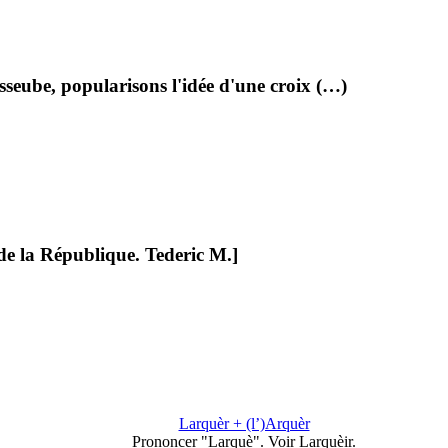
sseube, popularisons l'idée d'une croix (…)
e la République. Tederic M.]
Larquèr + (l’)Arquèr
Prononcer "Larquè". Voir Larquèir.