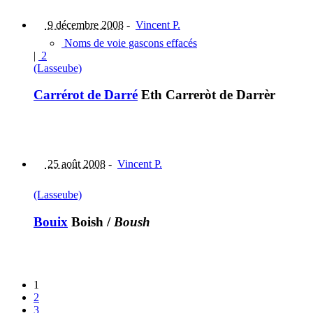
9 décembre 2008
-
Vincent P.
Noms de voie gascons effacés
|
2
(Lasseube)
Carrérot de Darré
Eth Carreròt de Darrèr
25 août 2008
-
Vincent P.
(Lasseube)
Bouix
Boish
/
Boush
1
2
3