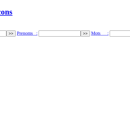
cons
Prenoms :
Mots :