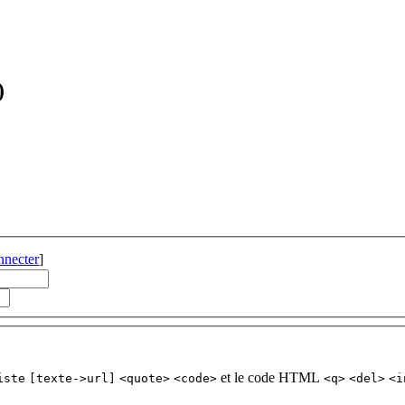
)
nnecter
]
et le code HTML
iste
[texte->url]
<quote>
<code>
<q>
<del>
<i