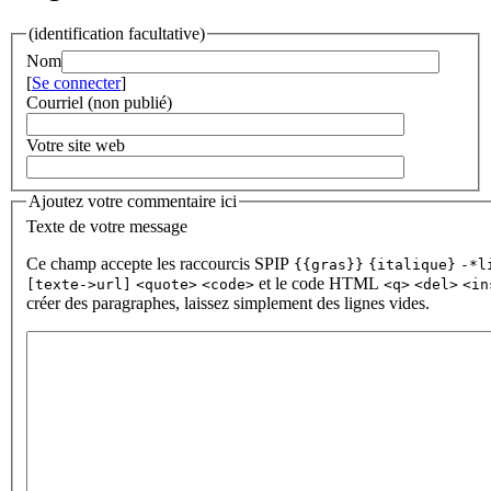
(identification facultative)
Nom
[
Se connecter
]
Courriel (non publié)
Votre site web
Ajoutez votre commentaire ici
Texte de votre message
Ce champ accepte les raccourcis SPIP
{{gras}}
{italique}
-*l
et le code HTML
[texte->url]
<quote>
<code>
<q>
<del>
<in
créer des paragraphes, laissez simplement des lignes vides.