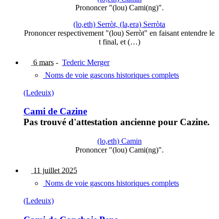
Prononcer "(lou) Cami(ng)".
(lo,eth) Serròt, (la,era) Serròta
Prononcer respectivement "(lou) Serròt" en faisant entendre le
t final, et (…)
6 mars
-
Tederic Merger
Noms de voie gascons historiques complets
(Ledeuix)
Cami de Cazine
Pas trouvé d'attestation ancienne pour Cazine.
(lo,eth) Camin
Prononcer "(lou) Cami(ng)".
11 juillet 2025
Noms de voie gascons historiques complets
(Ledeuix)