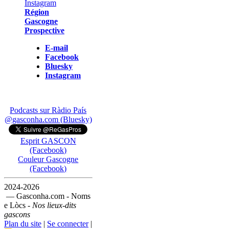
Région
Gascogne
Prospective
E-mail
Facebook
Bluesky
Instagram
Podcasts sur Ràdio País
@gasconha.com (Bluesky)
Esprit GASCON
(Facebook)
Couleur Gascogne
(Facebook)
2024-2026
— Gasconha.com - Noms
e Lòcs -
Nos lieux-dits
gascons
Plan du site
|
Se connecter
|