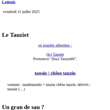
Ledeuix
vendredi 11 juillet 2025
Le Tauziet
en graphie alibertine :
(lo) Tausiet
Prononcer "(lou) Taouziétt".
tausin
/ chêne tauzin
variante : taudintaudin = tauzin chêne tauzin. dérivés :
tausiar (…)
Un gran de sau ?