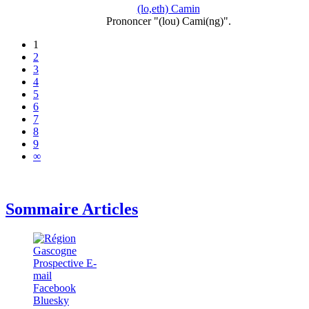
(lo,eth) Camin
Prononcer "(lou) Cami(ng)".
1
2
3
4
5
6
7
8
9
∞
Sommaire Articles