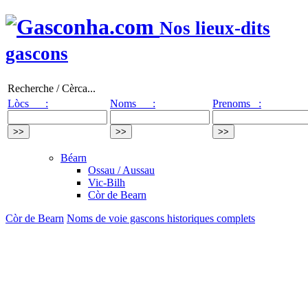
Nos lieux-dits
gascons
Recherche / Cèrca...
Lòcs :
Noms :
Prenoms :
Béarn
Ossau / Aussau
Vic-Bilh
Còr de Bearn
Còr de Bearn
Noms de voie gascons historiques complets