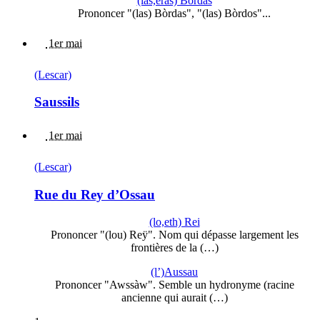
(las,eras) Bòrdas
Prononcer "(las) Bòrdas", "(las) Bòrdos"...
1er mai
(Lescar)
Saussils
1er mai
(Lescar)
Rue du Rey d’Ossau
(lo,eth) Rei
Prononcer "(lou) Reÿ". Nom qui dépasse largement les
frontières de la (…)
(l’)Aussau
Prononcer "Awssàw". Semble un hydronyme (racine
ancienne qui aurait (…)