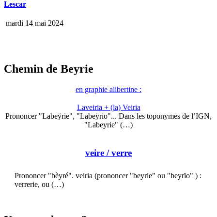
Lescar
mardi 14 mai 2024
Chemin de Beyrie
en graphie alibertine :
Laveiria + (la) Veiria
Prononcer "Labeÿrie", "Labeÿrio"... Dans les toponymes de l’IGN,
"Labeyrie" (…)
veire
/ verre
Prononcer "bèyré". veiria (prononcer "beyrie" ou "beyrïo" ) :
verrerie, ou (…)