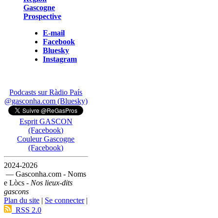
Gascogne
Prospective
E-mail
Facebook
Bluesky
Instagram
Podcasts sur Ràdio País
@gasconha.com (Bluesky)
Esprit GASCON
(Facebook)
Couleur Gascogne
(Facebook)
2024-2026
— Gasconha.com - Noms
e Lòcs -
Nos lieux-dits
gascons
Plan du site
|
Se connecter
|
RSS 2.0