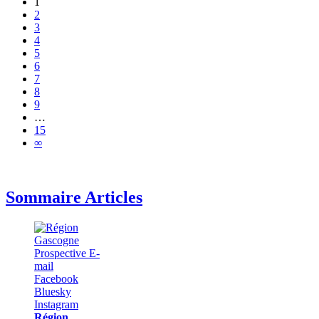
1
2
3
4
5
6
7
8
9
…
15
∞
Sommaire Articles
Région