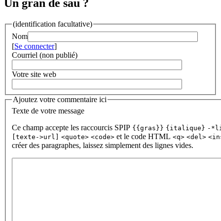
Un gran de sau ?
(identification facultative)
Nom
[
Se connecter
]
Courriel (non publié)
Votre site web
Ajoutez votre commentaire ici
Texte de votre message
Ce champ accepte les raccourcis SPIP
{{gras}}
{italique}
-*l
et le code HTML
[texte->url]
<quote>
<code>
<q>
<del>
<in
créer des paragraphes, laissez simplement des lignes vides.