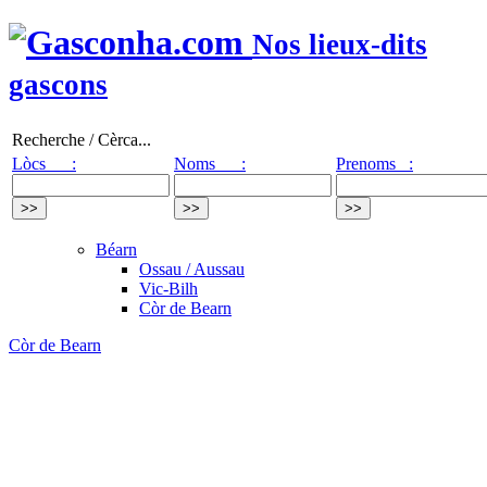
Nos lieux-dits
gascons
Recherche / Cèrca...
Lòcs :
Noms :
Prenoms :
Béarn
Ossau / Aussau
Vic-Bilh
Còr de Bearn
Còr de Bearn