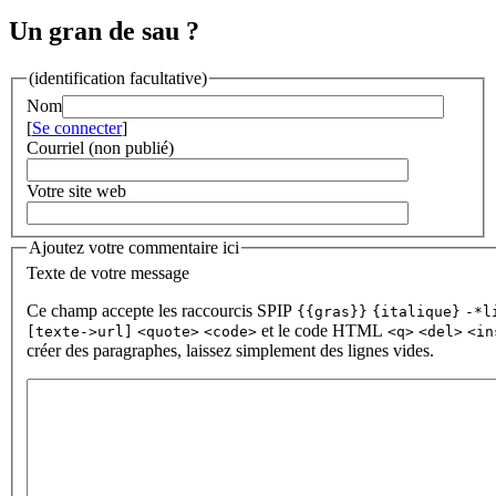
Un gran de sau ?
(identification facultative)
Nom
[
Se connecter
]
Courriel (non publié)
Votre site web
Ajoutez votre commentaire ici
Texte de votre message
Ce champ accepte les raccourcis SPIP
{{gras}}
{italique}
-*l
et le code HTML
[texte->url]
<quote>
<code>
<q>
<del>
<in
créer des paragraphes, laissez simplement des lignes vides.