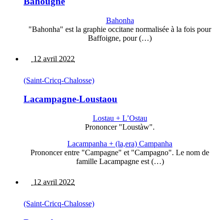
Bahougne
Bahonha
"Bahonha" est la graphie occitane normalisée à la fois pour
Baffoigne, pour (…)
12 avril 2022
(Saint-Cricq-Chalosse)
Lacampagne-Loustaou
Lostau + L’Ostau
Prononcer "Loustàw".
Lacampanha + (la,era) Campanha
Prononcer entre "Campagne" et "Campagno". Le nom de
famille Lacampagne est (…)
12 avril 2022
(Saint-Cricq-Chalosse)