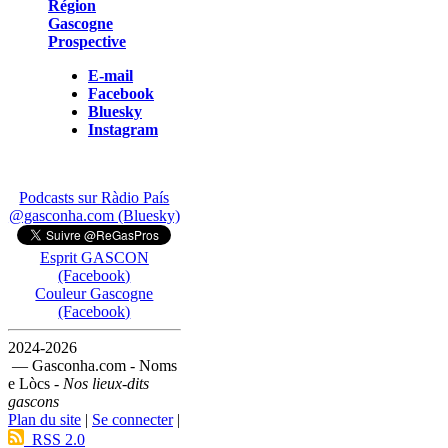
Région
Gascogne
Prospective
E-mail
Facebook
Bluesky
Instagram
Podcasts sur Ràdio País
@gasconha.com (Bluesky)
Esprit GASCON
(Facebook)
Couleur Gascogne
(Facebook)
2024-2026
— Gasconha.com - Noms
e Lòcs -
Nos lieux-dits
gascons
Plan du site
|
Se connecter
|
RSS 2.0