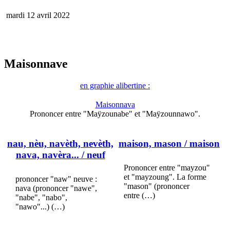
mardi 12 avril 2022
Maisonnave
en graphie alibertine :
Maisonnava
Prononcer entre "Maÿzounabe" et "Maÿzounnawo".
nau, nèu, navèth, nevèth,
maison, mason
/ maison
nava, navèra...
/ neuf
Prononcer entre "mayzou"
et "mayzoung". La forme
prononcer "naw" neuve :
"mason" (prononcer
nava (prononcer "nawe",
entre (…)
"nabe", "nabo",
"nawo"...) (…)