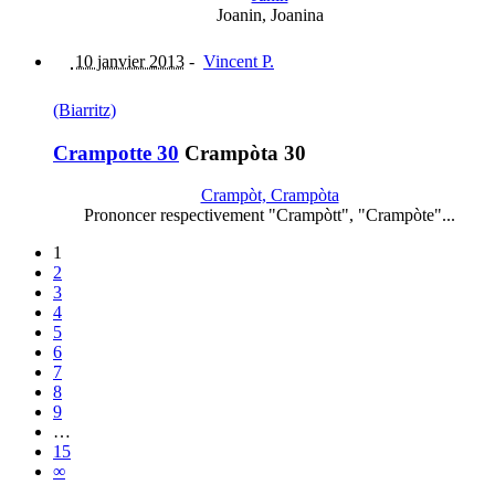
Joanin, Joanina
10 janvier 2013
-
Vincent P.
(Biarritz)
Crampotte 30
Crampòta 30
Crampòt, Crampòta
Prononcer respectivement "Crampòtt", "Crampòte"...
1
2
3
4
5
6
7
8
9
…
15
∞