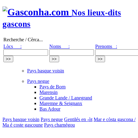
Nos lieux-dits
gascons
Recherche / Cèrca...
Lòcs :
Noms :
Prenoms :
Pays basque voisin
Pays negue
Pays de Born
Marensin
Grande Lande / Lanegrand
Maremne & Seignanx
Bas Adour
Pays basque voisin
Pays negue
Gentilés en -òt
Mar e còsta gascona /
Ma é coste gascoune
Pays charnégou