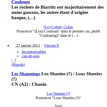
Couloum
Les rochers de Biarritz ont majoritairement des
noms gascons, les autres étant d'origine
basque, (…)
(Lo) Colom, Colon
Prononcer "(Lou) Couloum" dans le premier cas, plutôt
"Coulou(ng)" dans le (…)
27 janvier 2013
-
Vincent P.
Incontournables
cap-de-paja
|
7
(Biarritz)
Les Shannings
Los Shanins (?)
/
Lous Shanïns
(?)
CN (A2) : Chanin
Los Shanins (?)
Prononcer "Lous Shanïns (?)"
Janin