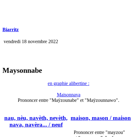
Biarritz
vendredi 18 novembre 2022
Maysonnabe
en graphie alibertine :
Maisonnava
Prononcer entre "Maÿzounabe" et "Maÿzounnawo".
nau, nèu, navèth, nevèth,
maison, mason
/ maison
nava, navèra...
/ neuf
Prononcer entre "mayzou"