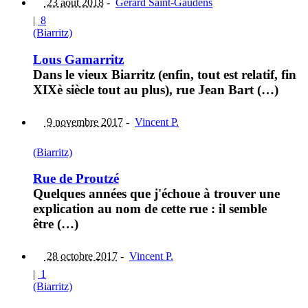
23 août 2018
-
Gerard Saint-Gaudens
|
8
(Biarritz)
Lous Gamarritz
Dans le vieux Biarritz (enfin, tout est relatif, fin
XIXè siècle tout au plus), rue Jean Bart (…)
9 novembre 2017
-
Vincent P.
(Biarritz)
Rue de Proutzé
Quelques années que j'échoue à trouver une
explication au nom de cette rue : il semble
être (…)
28 octobre 2017
-
Vincent P.
|
1
(Biarritz)