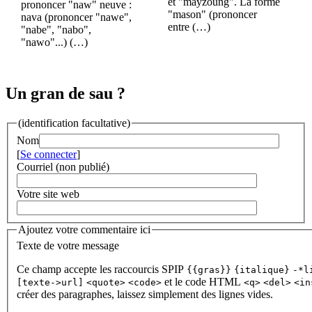
et "mayzoung". La forme
prononcer "naw" neuve :
"mason" (prononcer
nava (prononcer "nawe",
entre (…)
"nabe", "nabo",
"nawo"...) (…)
Un gran de sau ?
(identification facultative)
Nom
[
Se connecter
]
Courriel (non publié)
Votre site web
Ajoutez votre commentaire ici
Texte de votre message
Ce champ accepte les raccourcis SPIP
{{gras}}
{italique}
-*l
et le code HTML
[texte->url]
<quote>
<code>
<q>
<del>
<in
créer des paragraphes, laissez simplement des lignes vides.