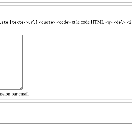
et le code HTML
iste
[texte->url]
<quote>
<code>
<q>
<del>
<i
ssion par email