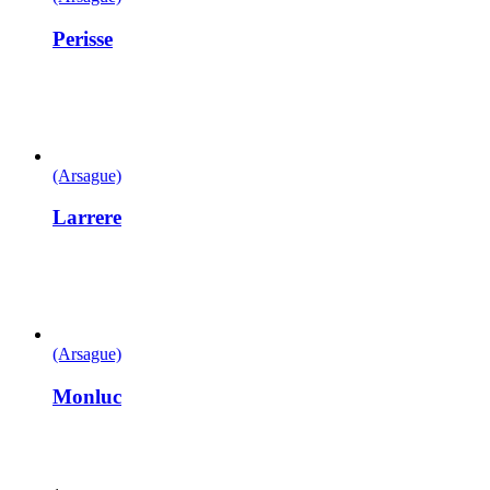
Perisse
(Arsague)
Larrere
(Arsague)
Monluc