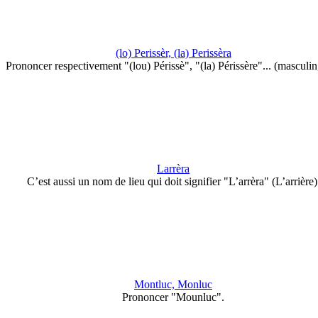
(lo) Perissèr, (la) Perissèra
Prononcer respectivement "(lou) Périssè", "(la) Périssère"... (masculi
Larrèra
C’est aussi un nom de lieu qui doit signifier "L’arrèra" (L’arrière)
Montluc, Monluc
Prononcer "Mounluc".