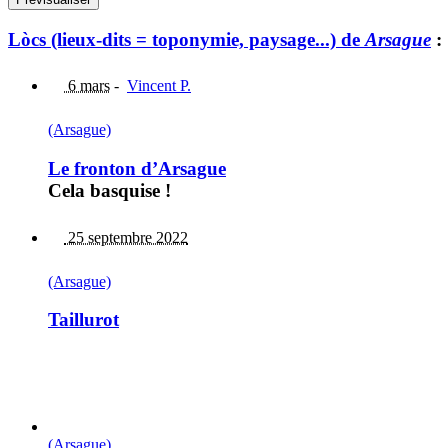
Lòcs (lieux-dits = toponymie, paysage...) de
Arsague
:
6 mars
-
Vincent P.
(Arsague)
Le fronton d’Arsague
Cela basquise !
25 septembre 2022
(Arsague)
Taillurot
(Arsague)