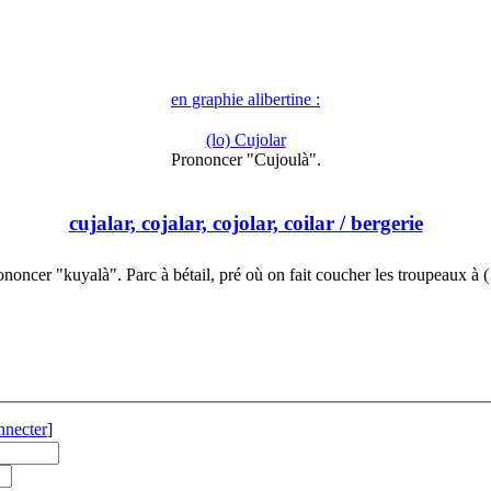
en graphie alibertine :
(lo) Cujolar
Prononcer "Cujoulà".
cujalar, cojalar, cojolar, coilar
/ bergerie
ononcer "kuyalà". Parc à bétail, pré où on fait coucher les troupeaux à 
nnecter
]