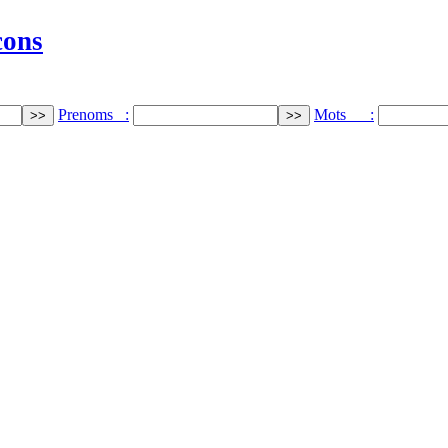
cons
Prenoms :
Mots :