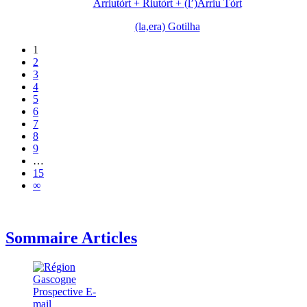
Arriutòrt + Riutòrt + (l’)Arriu Tòrt
(la,era) Gotilha
1
2
3
4
5
6
7
8
9
…
15
∞
Sommaire Articles