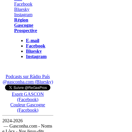
Région
Gascogne
Prospective
E-mail
Facebook
Bluesky
Instagram
Podcasts sur Ràdio País
@gasconha.com (Bluesky)
Esprit GASCON
(Facebook)
Couleur Gascogne
(Facebook)
2024-2026
— Gasconha.com - Noms
e Lòcs -
Nos lieux-dits