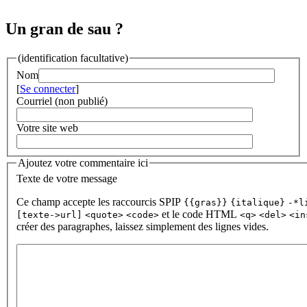
Un gran de sau ?
(identification facultative)
Nom
[
Se connecter
]
Courriel (non publié)
Votre site web
Ajoutez votre commentaire ici
Texte de votre message
Ce champ accepte les raccourcis SPIP
{{gras}}
{italique}
-*l
et le code HTML
[texte->url]
<quote>
<code>
<q>
<del>
<in
créer des paragraphes, laissez simplement des lignes vides.