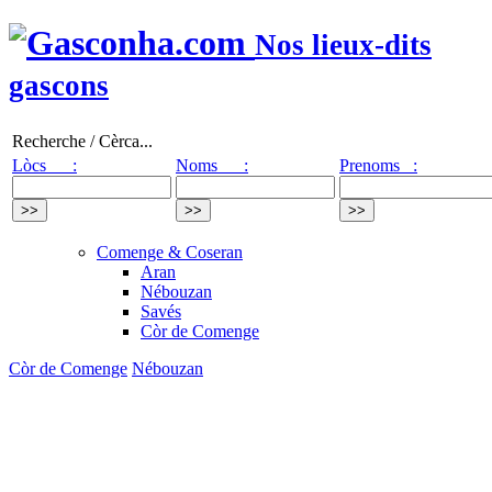
Nos lieux-dits
gascons
Recherche / Cèrca...
Lòcs :
Noms :
Prenoms :
Comenge & Coseran
Aran
Nébouzan
Savés
Còr de Comenge
Còr de Comenge
Nébouzan