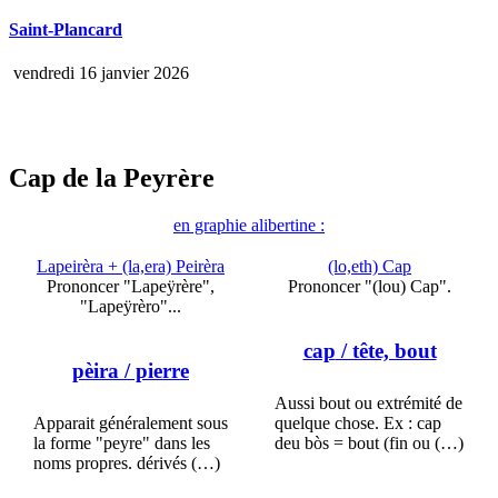
Saint-Plancard
vendredi 16 janvier 2026
Cap de la Peyrère
en graphie alibertine :
Lapeirèra + (la,era) Peirèra
(lo,eth) Cap
Prononcer "Lapeÿrère",
Prononcer "(lou) Cap".
"Lapeÿrèro"...
cap
/ tête, bout
pèira
/ pierre
Aussi bout ou extrémité de
Apparait généralement sous
quelque chose. Ex : cap
la forme "peyre" dans les
deu bòs = bout (fin ou (…)
noms propres. dérivés (…)