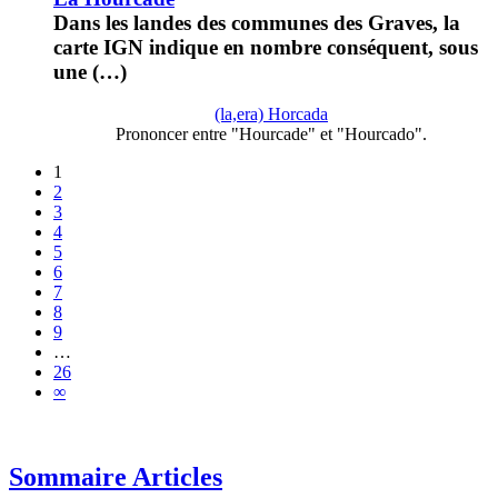
Dans les landes des communes des Graves, la
carte IGN indique en nombre conséquent, sous
une (…)
(la,era) Horcada
Prononcer entre "Hourcade" et "Hourcado".
1
2
3
4
5
6
7
8
9
…
26
∞
Sommaire Articles