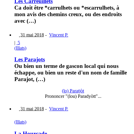
Les Carreuillets
Ca doit être *carrulhets ou *escarrulhets, à
mon avis des chemins creux, ou des endroits
avec (…)
31 mai 2018
-
Vincent P.
|
5
(Illats)
Les Parajots
Ou bien un terme de gascon local qui nous
échappe, ou bien un reste d'un nom de famille
Parajot, (…)
(lo) Paratjòt
Prononcer "(lou) Paradyòtt"...
31 mai 2018
-
Vincent P.
(Illats)
La Hourcade