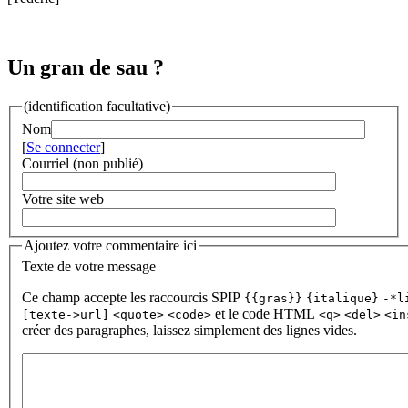
Un gran de sau ?
(identification facultative)
Nom
[
Se connecter
]
Courriel (non publié)
Votre site web
Ajoutez votre commentaire ici
Texte de votre message
Ce champ accepte les raccourcis SPIP
{{gras}}
{italique}
-*l
et le code HTML
[texte->url]
<quote>
<code>
<q>
<del>
<in
créer des paragraphes, laissez simplement des lignes vides.