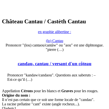
Château Cantau
/ Castèth Cantau
en graphie alibertine :
(lo) Cantau
Prononcer "(lou) cantaou/cantàw" ou "aou" est une diphtongue.
"pierre (…)
candau, cantau
/ versant d'un côteau
Prononcer "kandaw/candaou". Questions aux saberuts : –
Est-ce qu’il (…)
Appellation
Cérons
pour les blancs et
Graves
pour les rouges.
Origine du nom :
Il n’est pas certain que ce soit une forme locale de "candau".
La racine prélatine "cant" existe (angle rocheux...).
[Tederic]