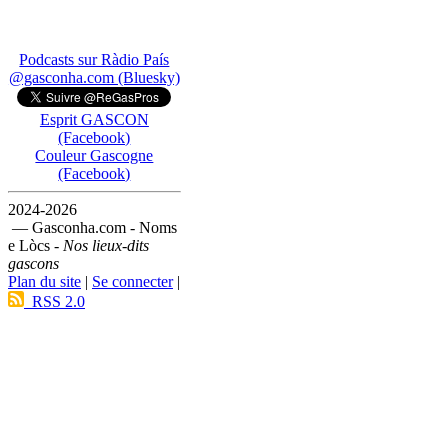
Podcasts sur Ràdio País
@gasconha.com (Bluesky)
Esprit GASCON
(Facebook)
Couleur Gascogne
(Facebook)
2024-2026
— Gasconha.com - Noms
e Lòcs -
Nos lieux-dits
gascons
Plan du site
|
Se connecter
|
RSS 2.0