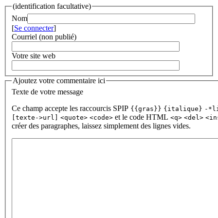
(identification facultative)
Nom
[
Se connecter
]
Courriel (non publié)
Votre site web
Ajoutez votre commentaire ici
Texte de votre message
Ce champ accepte les raccourcis SPIP
{{gras}}
{italique}
-*l
et le code HTML
[texte->url]
<quote>
<code>
<q>
<del>
<in
créer des paragraphes, laissez simplement des lignes vides.