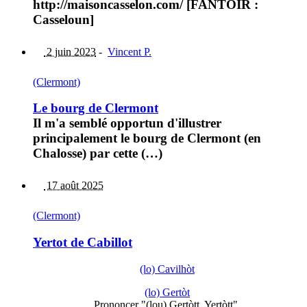
http://maisoncasselon.com/ [FANTOIR :
Casseloun]
2 juin 2023
-
Vincent P.
(Clermont)
Le bourg de Clermont
Il m'a semblé opportun d'illustrer
principalement le bourg de Clermont (en
Chalosse) par cette (…)
17 août 2025
(Clermont)
Yertot de Cabillot
(lo) Cavilhòt
(lo) Gertòt
Prononcer "(lou) Gertòtt, Yertòtt".