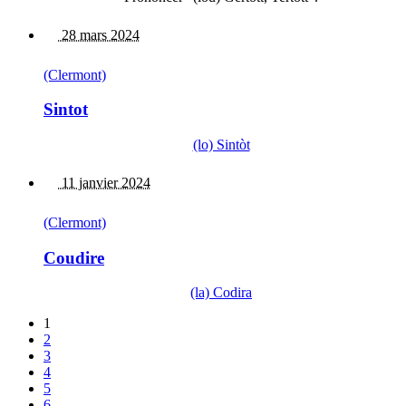
28 mars 2024
(Clermont)
Sintot
(lo) Sintòt
11 janvier 2024
(Clermont)
Coudire
(la) Codira
1
2
3
4
5
6